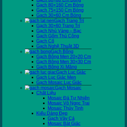
Gạch 80×160 Cm Bóng
Gạch 75×150 Cm Bóng
Gạch 30×60 Cm Bóng
Gạch Trang Trí
Gạch 30×60 Trang Trí
Gạch Nhủ Vàng – Bạc
Gạch Gốm Thủ Công
Gạch Cổ
Gạch Nghệ Thuật 3D
Gạch Bông
Gạch Bông Men 20×20 Cm
Gạch Bông Men 30×30 Cm
Gạch Bông Xi Măng
Gạch Lục Giác
Gạch Lục Giác Men
Gạch Mosaic Lục Giác
Gạch Mosaic
Chất Liệu
Mosaic Đá Tự Nhiên
Mosaic Vỏ Ngọc Trai
Mosaic Thủy Tinh
Kiểu Dáng Đẹp
Gạch Vảy Cá
Mosaic Bát Giác