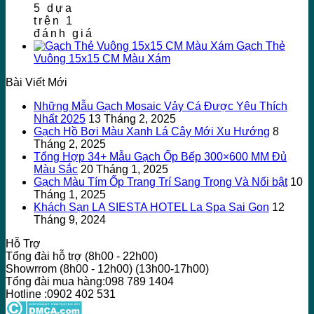
5 dựa
trên
1
đánh giá
Gạch Thẻ
Vuông 15x15 CM Màu Xám
Bài Viết Mới
Những Mẫu Gạch Mosaic Vảy Cá Được Yêu Thích
Nhất 2025
13 Tháng 2, 2025
Gạch Hồ Bơi Màu Xanh Lá Cây Mới Xu Hướng
8
Tháng 2, 2025
Tổng Hợp 34+ Mẫu Gạch Ốp Bếp 300×600 MM Đủ
Màu Sắc
20 Tháng 1, 2025
Gạch Màu Tím Ốp Trang Trí Sang Trọng Và Nổi bật
10
Tháng 1, 2025
Khách Sạn LA SIESTA HOTEL La Spa Sai Gon
12
Tháng 9, 2024
Hỗ Trợ
Tổng đài hỗ trợ (8h00 - 22h00)
Showrrom (8h00 - 12h00) (13h00-17h00)
Tổng đài mua hàng:098 789 1404
Hotline :0902 402 531