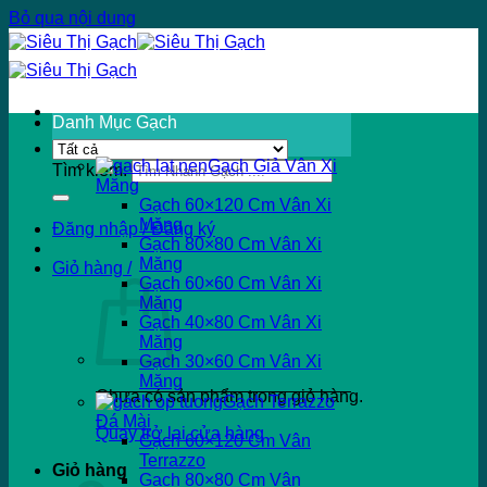
Bỏ qua nội dung
Danh Mục Gạch
Gạch Giả Vân Xi
Tìm kiếm:
Măng
Gạch 60×120 Cm Vân Xi
Măng
Đăng nhập / Đăng ký
Gạch 80×80 Cm Vân Xi
Măng
Giỏ hàng /
Gạch 60×60 Cm Vân Xi
Măng
Gạch 40×80 Cm Vân Xi
Măng
Gạch 30×60 Cm Vân Xi
Măng
Chưa có sản phẩm trong giỏ hàng.
Gạch Terrazzo
Đá Mài
Quay trở lại cửa hàng
Gạch 60×120 Cm Vân
Terrazzo
Giỏ hàng
Gạch 80×80 Cm Vân