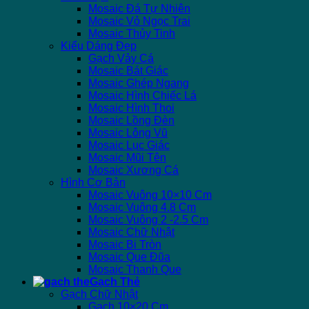
Mosaic Đá Tự Nhiên
Mosaic Vỏ Ngọc Trai
Mosaic Thủy Tinh
Kiểu Dáng Đẹp
Gạch Vảy Cá
Mosaic Bát Giác
Mosaic Ghép Ngang
Mosaic Hình Chiếc Lá
Mosaic Hình Thoi
Mosaic Lồng Đèn
Mosaic Lông Vũ
Mosaic Lục Giác
Mosaic Mũi Tên
Mosaic Xương Cá
Hình Cơ Bản
Mosaic Vuông 10×10 Cm
Mosaic Vuông 4.8 Cm
Mosaic Vuông 2 -2.5 Cm
Mosaic Chữ Nhật
Mosaic Bi Tròn
Mosaic Que Đũa
Mosaic Thanh Que
Gạch Thẻ
Gạch Chữ Nhật
Gạch 10×20 Cm