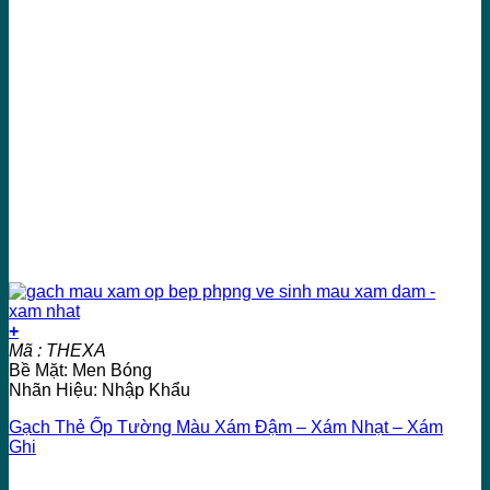
+
Mã : THEXA
Bề Mặt: Men Bóng
Nhãn Hiệu: Nhập Khẩu
Gạch Thẻ Ốp Tường Màu Xám Đậm – Xám Nhạt – Xám
Ghi