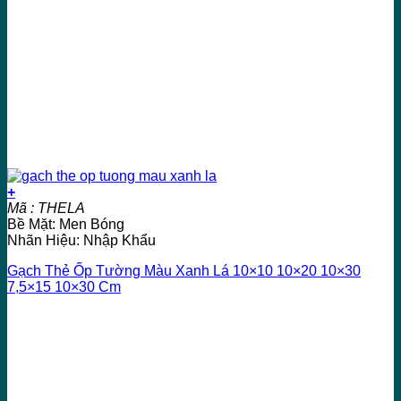
+
Mã : THELA
Bề Mặt: Men Bóng
Nhãn Hiệu: Nhập Khẩu
Gạch Thẻ Ốp Tường Màu Xanh Lá 10×10 10×20 10×30
7,5×15 10×30 Cm