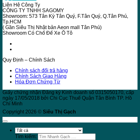
Liên Hệ Công Ty
CÔNG TY TNHH SAGOMY
Showroom: 573 Tân Kỳ Tân Quý, F.Tân Quý, Q.Tân Phú,
Tp.HCM
( Gần Siêu Thị Nhật bản Aeon mall Tân Phú)
Showroom Có Chổ Để Xe Ô Tô
Quy Định – Chính Sách
Chính sách đổi trả hàng
Chính Sách Giao Hàng
Hóa Đơn Chứng Từ
Giấy chứng nhận Đăng ký Kinh doanh số 0315050170, cấp
ngày 17/05/2018 bởi Chi Cục Thuế Quận Tân Bình TP. Hồ
Chí Minh
Copyright 2026 ©
Siêu Thị Gạch
Tìm kiếm: