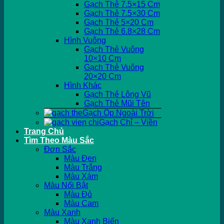
Gạch Thẻ 7.5×15 Cm
Gạch Thẻ 7.5×30 Cm
Gạch Thẻ 5×20 Cm
Gạch Thẻ 6.8×28 Cm
Hình Vuông
Gạch Thẻ Vuông
10×10 Cm
Gạch Thẻ Vuông
20×20 Cm
Hình Khác
Gạch Thẻ Lông Vũ
Gạch Thẻ Mũi Tên
Gạch Ốp Ngoài Trời
Gạch Chỉ – Viền
Trang Chủ
Tìm Theo Màu Sắc
Đơn Sắc
Màu Đen
Màu Trắng
Màu Xám
Màu Nổi Bật
Màu Đỏ
Màu Cam
Màu Xanh
Màu Xanh Biển