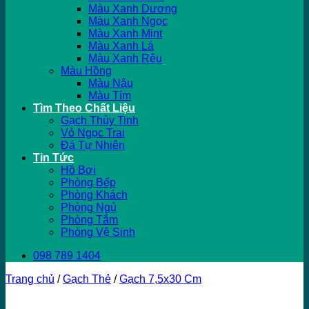
Màu Xanh Dương
Màu Xanh Ngọc
Màu Xanh Mint
Màu Xanh Lá
Màu Xanh Rêu
Màu Hồng
Màu Nâu
Màu Tím
Tìm Theo Chất Liệu
Gạch Thủy Tinh
Vỏ Ngọc Trai
Đá Tự Nhiên
Tin Tức
Hồ Bơi
Phòng Bếp
Phòng Khách
Phòng Ngủ
Phòng Tắm
Phòng Vệ Sinh
098 789 1404
Trang chủ
/
Gạch Thẻ
/
Gạch 7,5x30 Cm