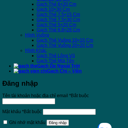
Gạch Thẻ 6×20 Cm
Gạch 10×30 Cm
Gạch Thẻ 7.5×15 Cm
Gạch Thẻ 7.5×30 Cm
Gạch Thẻ 5×20 Cm
Gạch Thẻ 6.8×28 Cm
Hình Vuông
Gạch Thẻ Vuông 10×10 Cm
Gạch Thẻ Vuông 20×20 Cm
Hình Khác
Gạch Thẻ Lông Vũ
Gạch Thẻ Mũi Tên
Gạch Ốp Ngoài Trời
Gạch Chỉ – Viền
Đăng nhập
Tên tài khoản hoặc địa chỉ email
*
Bắt buộc
Mật khẩu
*
Bắt buộc
Ghi nhớ mật khẩu
Đăng nhập