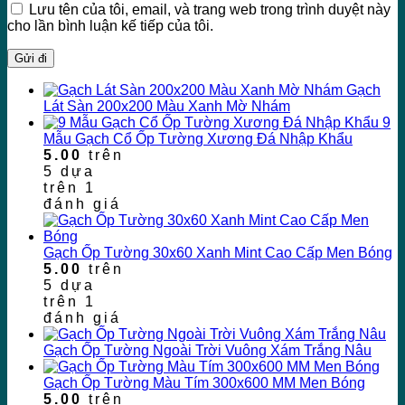
Lưu tên của tôi, email, và trang web trong trình duyệt này
cho lần bình luận kế tiếp của tôi.
Gạch
Lát Sàn 200x200 Màu Xanh Mờ Nhám
9
Mẫu Gạch Cổ Ốp Tường Xương Đá Nhập Khẩu
5.00
trên
5 dựa
trên
1
đánh giá
Gạch Ốp Tường 30x60 Xanh Mint Cao Cấp Men Bóng
5.00
trên
5 dựa
trên
1
đánh giá
Gạch Ốp Tường Ngoài Trời Vuông Xám Trắng Nâu
Gạch Ốp Tường Màu Tím 300x600 MM Men Bóng
5.00
trên