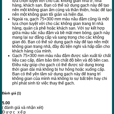
lựa chọn tuyệt vời cho các không gian nhà ở, nhà
hàng, khách sạn. Bạn có thể sử dụng gạch này để tạo
nên một không gian ấm cúng và thân thiện, hoặc để tạo
nên một không gian tối giản và hiện đại.
Ngoài ra, gạch 75×300 mm màu nâu đậm cũng là một
lựa chọn tuyệt vời cho các không gian trang trí nhà
hàng, quán cà phê hoặc khách sạn. Với sự kết hợp
giữa màu sắc nâu đậm và bề mặt men bóng, gạch này
mang lại sự đẳng cấp và sang trọng cho các không
gian đó. Bạn có thể sử dụng gạch này để tạo nên một
không gian trang nhã, đầy đủ tiện nghi và hấp dẫn cho
khách hàng của mình.
Gạch 75×300 mm màu nâu đậm được sản xuất từ chất
liệu cao cấp, đảm bảo tính chất độ bền và độ bền cao.
Điều này giúp cho gạch có thể được sử dụng trong
thời gian dài mà không bị hư hỏng hoặc xuống cấp.
Bạn có thể yên tâm sử dụng gạch này để trang trí
không gian của mình mà không lo sự bất tiện hay chi
phí phát sinh từ việc thay thế gạch.
Đánh giá (1)
5.00
( đánh giá và nhận xét)
Được xếp