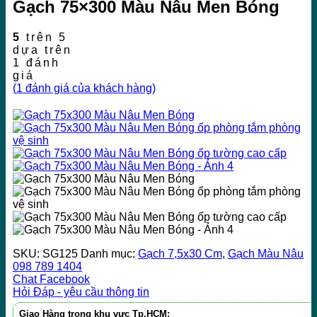
Gạch 75×300 Màu Nâu Men Bóng
5
trên 5
dựa trên
1
đánh
giá
(
1
đánh giá của khách hàng)
SKU:
SG125
Danh mục:
Gạch 7,5x30 Cm
,
Gạch Màu Nâu
098 789 1404
Chat Facebook
Hỏi Đáp - yêu cầu thông tin
Giao Hàng trong khu vực Tp.HCM: