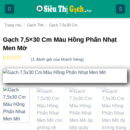
Bỏ
qua
nội
dung
Trang chủ
/
Gạch Thẻ
/
Gạch 7,5x30 Cm
Gạch 7,5×30 Cm Màu Hồng Phấn Nhạt
Men Mờ
(
1
đánh giá của khách hàng)
5
1
trên 5
dựa trên
đánh giá