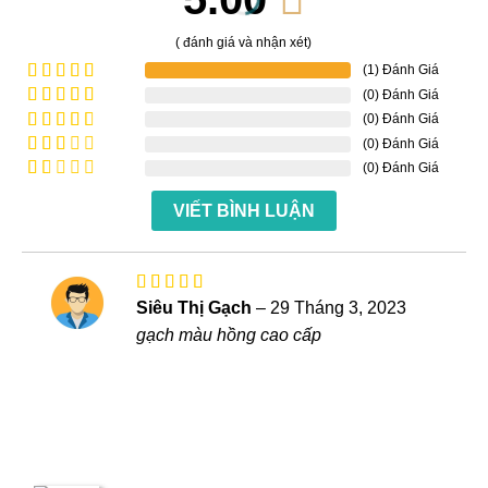
( đánh giá và nhận xét)
(1) Đánh Giá
(0) Đánh Giá
Được xếp
hạng
5
5
(0) Đánh Giá
Được
sao
xếp
(0) Đánh Giá
Được
hạng
4
xếp
(0) Đánh Giá
Được
5 sao
hạng
xếp
Được
3
5
hạng
VIẾT BÌNH LUẬN
xếp
sao
2
5
hạng
sao
1
5
sao
Được xếp
Siêu Thị Gạch
–
29 Tháng 3, 2023
hạng
5
5
gạch màu hồng cao cấp
sao