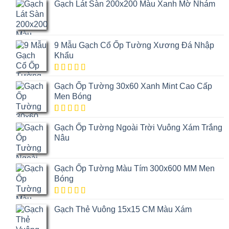
Gạch Lát Sàn 200x200 Màu Xanh Mờ Nhám
9 Mẫu Gạch Cổ Ốp Tường Xương Đá Nhập
Khẩu
5.00
1
trên
Gạch Ốp Tường 30x60 Xanh Mint Cao Cấp
5 dựa trên
đánh giá
Men Bóng
5.00
1
trên
Gạch Ốp Tường Ngoài Trời Vuông Xám Trắng
5 dựa trên
đánh giá
Nâu
Gạch Ốp Tường Màu Tím 300x600 MM Men
Bóng
5.00
1
trên
Gạch Thẻ Vuông 15x15 CM Màu Xám
5 dựa trên
đánh giá