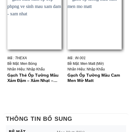
Mã : THEXA
Mã : IN 001
Mã
Bề Mặt: Men Bóng
Bề Mặt: Men Matt (Mờ)
Bề
Nhãn Hiệu: Nhập Khẩu
Nhãn Hiệu: Nhập Khẩu
Nh
Gạch Thẻ Ốp Tường Màu
Gạch Ốp Tường Màu Cam
G
Xám Đậm – Xám Nhạt –
Men Mờ Matt
L
Xám Ghi
–
THÔNG TIN BỔ SUNG
BỀ MẶT