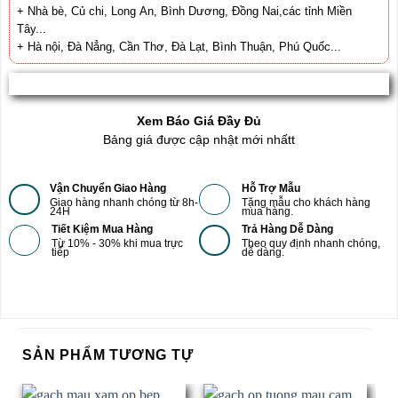
+ Nhà bè, Củ chi, Long An, Bình Dương, Đồng Nai,các tỉnh Miền
Tây...
+ Hà nội, Đà Nẳng, Cần Thơ, Đà Lạt, Bình Thuận, Phú Quốc...
Xem Báo Giá Đầy Đủ
Bảng giá được cập nhật mới nhấtt
Vận Chuyển Giao Hàng
Hỗ Trợ Mẫu
Giao hàng nhanh chóng từ 8h-
Tặng mẫu cho khách hàng
24H
mua hàng.
Tiết Kiệm Mua Hàng
Trả Hàng Dễ Dàng
Từ 10% - 30% khi mua trực
Theo quy định nhanh chóng,
tiếp
dễ dàng.
SẢN PHẨM TƯƠNG TỰ