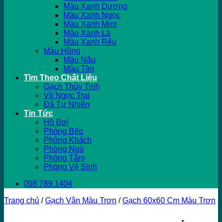
Màu Xanh Dương
Màu Xanh Ngọc
Màu Xanh Mint
Màu Xanh Lá
Màu Xanh Rêu
Màu Hồng
Màu Nâu
Màu Tím
Tìm Theo Chất Liệu
Gạch Thủy Tinh
Vỏ Ngọc Trai
Đá Tự Nhiên
Tin Tức
Hồ Bơi
Phòng Bếp
Phòng Khách
Phòng Ngủ
Phòng Tắm
Phòng Vệ Sinh
098 789 1404
Trang chủ
/
Gạch Vân Màu Trơn
/
Gạch 60x60 Cm Màu Trơn