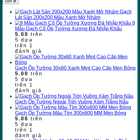
Gạch
Lát Sàn 200x200 Màu Xanh Mờ Nhám
9
Mẫu Gạch Cổ Ốp Tường Xương Đá Nhập Khẩu
5.00
trên
5 dựa
trên
1
đánh giá
Gạch Ốp Tường 30x60 Xanh Mint Cao Cấp Men Bóng
5.00
trên
5 dựa
trên
1
đánh giá
Gạch Ốp Tường Ngoài Trời Vuông Xám Trắng Nâu
Gạch Ốp Tường Màu Tím 300x600 MM Men Bóng
5.00
trên
5 dựa
trên
1
đánh giá