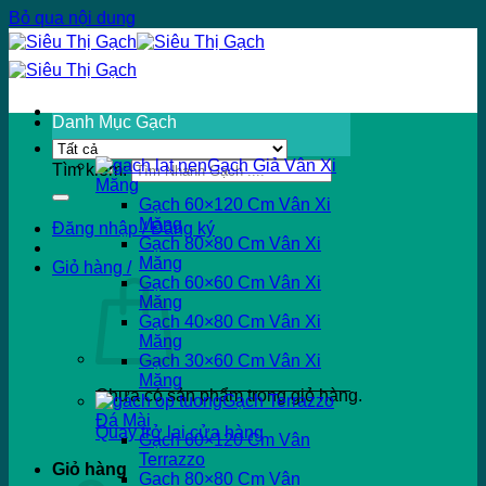
Bỏ qua nội dung
Danh Mục Gạch
Gạch Giả Vân Xi
Tìm kiếm:
Măng
Gạch 60×120 Cm Vân Xi
Măng
Đăng nhập / Đăng ký
Gạch 80×80 Cm Vân Xi
Măng
Giỏ hàng /
Gạch 60×60 Cm Vân Xi
Măng
Gạch 40×80 Cm Vân Xi
Măng
Gạch 30×60 Cm Vân Xi
Măng
Chưa có sản phẩm trong giỏ hàng.
Gạch Terrazzo
Đá Mài
Quay trở lại cửa hàng
Gạch 60×120 Cm Vân
Terrazzo
Giỏ hàng
Gạch 80×80 Cm Vân