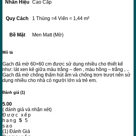
Nhãn Hiệu
Cao Cấp
Quy Cách
1 Thùng =4 Viên = 1,44 m²
Bề Mặt
Men Matt (Mờ)
Mô tả
Gạch đá mờ 60×60 cm được sử dụng nhiều cho thiết kế
như: lát xen kẻ giữa màu trắng – đen , màu hồng – trắng , ..
Gạch đá mờ chống thấm hút ẩm và chống trơn trượt nên sử
dụng nhiều cho nhà có người lớn và trẻ em.
Đánh giá (1)
5.00
( đánh giá và nhận xét)
Được xếp
hạng
5
5
sao
(1) Đánh Giá