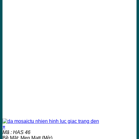
+
Mã : HAS 46
Bề Mặt: Men Matt (Mờ)