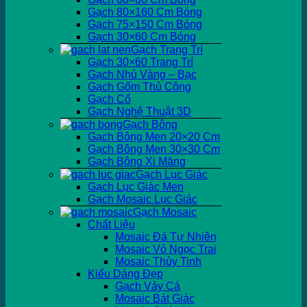
Gạch 80×160 Cm Bóng
Gạch 75×150 Cm Bóng
Gạch 30×60 Cm Bóng
Gạch Trang Trí
Gạch 30×60 Trang Trí
Gạch Nhủ Vàng – Bạc
Gạch Gốm Thủ Công
Gạch Cổ
Gạch Nghệ Thuật 3D
Gạch Bông
Gạch Bông Men 20×20 Cm
Gạch Bông Men 30×30 Cm
Gạch Bông Xi Măng
Gạch Lục Giác
Gạch Lục Giác Men
Gạch Mosaic Lục Giác
Gạch Mosaic
Chất Liệu
Mosaic Đá Tự Nhiên
Mosaic Vỏ Ngọc Trai
Mosaic Thủy Tinh
Kiểu Dáng Đẹp
Gạch Vảy Cá
Mosaic Bát Giác