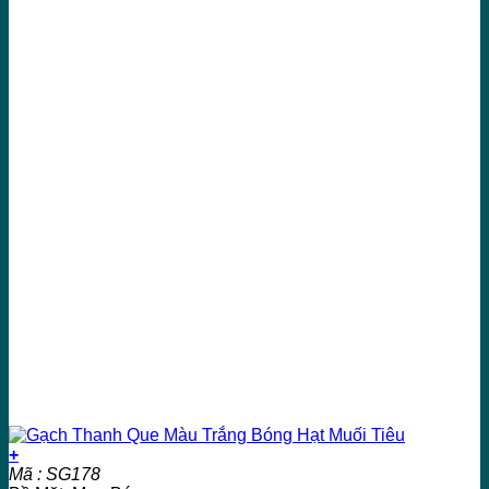
+
Mã : SG178