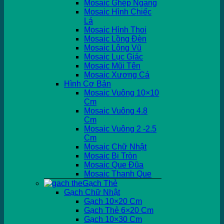
Mosaic Ghép Ngang
Mosaic Hình Chiếc
Lá
Mosaic Hình Thoi
Mosaic Lồng Đèn
Mosaic Lông Vũ
Mosaic Lục Giác
Mosaic Mũi Tên
Mosaic Xương Cá
Hình Cơ Bản
Mosaic Vuông 10×10
Cm
Mosaic Vuông 4.8
Cm
Mosaic Vuông 2 -2.5
Cm
Mosaic Chữ Nhật
Mosaic Bi Tròn
Mosaic Que Đũa
Mosaic Thanh Que
Gạch Thẻ
Gạch Chữ Nhật
Gạch 10×20 Cm
Gạch Thẻ 6×20 Cm
Gạch 10×30 Cm