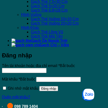
Gạch Thẻ 7.5×30 Cm
Gạch Thẻ 5×20 Cm
Gạch Thẻ 6.8×28 Cm
Hình Vuông
Gạch Thẻ Vuông 10×10 Cm
Gạch Thẻ Vuông 20×20 Cm
Hình Khác
Gạch Thẻ Lông Vũ
Gạch Thẻ Mũi Tên
Gạch Ốp Ngoài Trời
Gạch Chỉ – Viền
Đăng nhập
Tên tài khoản hoặc địa chỉ email
*
Bắt buộc
Mật khẩu
*
Bắt buộc
Ghi nhớ mật khẩu
Đăng nhập
Quên mật khẩu?
098 789 1404