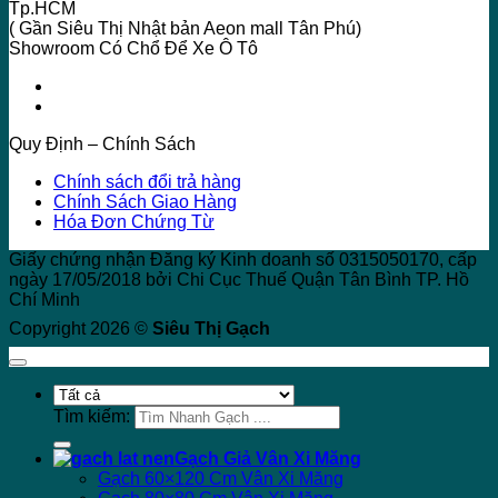
Tp.HCM
( Gần Siêu Thị Nhật bản Aeon mall Tân Phú)
Showroom Có Chổ Để Xe Ô Tô
Quy Định – Chính Sách
Chính sách đổi trả hàng
Chính Sách Giao Hàng
Hóa Đơn Chứng Từ
Giấy chứng nhận Đăng ký Kinh doanh số 0315050170, cấp
ngày 17/05/2018 bởi Chi Cục Thuế Quận Tân Bình TP. Hồ
Chí Minh
Copyright 2026 ©
Siêu Thị Gạch
Tìm kiếm:
Gạch Giả Vân Xi Măng
Gạch 60×120 Cm Vân Xi Măng