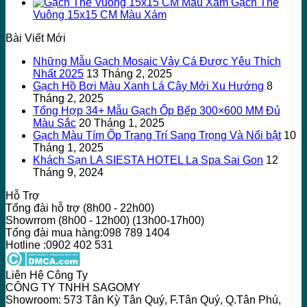
Gạch Thẻ
Vuông 15x15 CM Màu Xám
Bài Viết Mới
Những Mẫu Gạch Mosaic Vảy Cá Được Yêu Thích
Nhất 2025
13 Tháng 2, 2025
Gạch Hồ Bơi Màu Xanh Lá Cây Mới Xu Hướng
8
Tháng 2, 2025
Tổng Hợp 34+ Mẫu Gạch Ốp Bếp 300×600 MM Đủ
Màu Sắc
20 Tháng 1, 2025
Gạch Màu Tím Ốp Trang Trí Sang Trọng Và Nổi bật
10
Tháng 1, 2025
Khách Sạn LA SIESTA HOTEL La Spa Sai Gon
12
Tháng 9, 2024
Hỗ Trợ
Tổng đài hỗ trợ (8h00 - 22h00)
Showrrom (8h00 - 12h00) (13h00-17h00)
Tổng đài mua hàng:098 789 1404
Hotline :0902 402 531
Liên Hệ Công Ty
CÔNG TY TNHH SAGOMY
Showroom: 573 Tân Kỳ Tân Quý, F.Tân Quý, Q.Tân Phú,