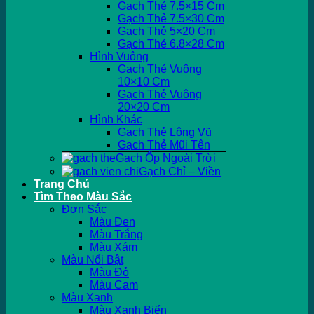
Gạch Thẻ 7.5×15 Cm
Gạch Thẻ 7.5×30 Cm
Gạch Thẻ 5×20 Cm
Gạch Thẻ 6.8×28 Cm
Hình Vuông
Gạch Thẻ Vuông
10×10 Cm
Gạch Thẻ Vuông
20×20 Cm
Hình Khác
Gạch Thẻ Lông Vũ
Gạch Thẻ Mũi Tên
Gạch Ốp Ngoài Trời
Gạch Chỉ – Viền
Trang Chủ
Tìm Theo Màu Sắc
Đơn Sắc
Màu Đen
Màu Trắng
Màu Xám
Màu Nổi Bật
Màu Đỏ
Màu Cam
Màu Xanh
Màu Xanh Biển