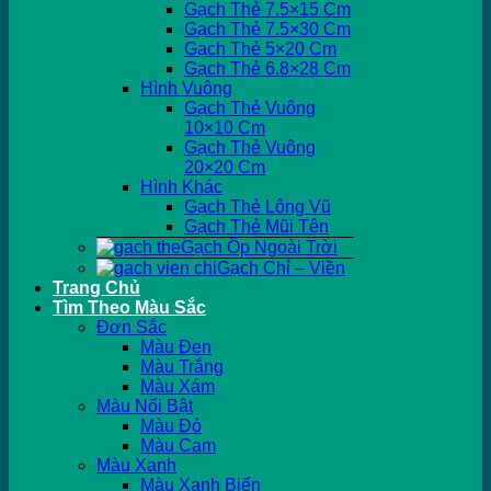
Gạch Thẻ 7.5×15 Cm
Gạch Thẻ 7.5×30 Cm
Gạch Thẻ 5×20 Cm
Gạch Thẻ 6.8×28 Cm
Hình Vuông
Gạch Thẻ Vuông
10×10 Cm
Gạch Thẻ Vuông
20×20 Cm
Hình Khác
Gạch Thẻ Lông Vũ
Gạch Thẻ Mũi Tên
Gạch Ốp Ngoài Trời
Gạch Chỉ – Viền
Trang Chủ
Tìm Theo Màu Sắc
Đơn Sắc
Màu Đen
Màu Trắng
Màu Xám
Màu Nổi Bật
Màu Đỏ
Màu Cam
Màu Xanh
Màu Xanh Biển