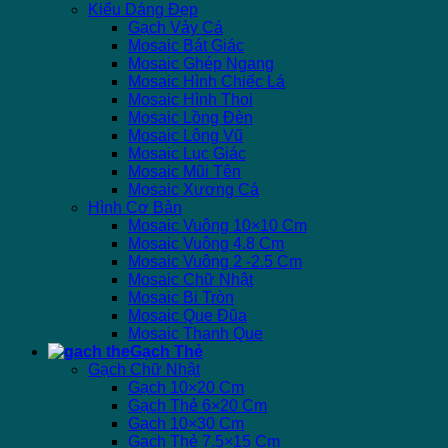
Kiểu Dáng Đẹp
Gạch Vảy Cá
Mosaic Bát Giác
Mosaic Ghép Ngang
Mosaic Hình Chiếc Lá
Mosaic Hình Thoi
Mosaic Lồng Đèn
Mosaic Lông Vũ
Mosaic Lục Giác
Mosaic Mũi Tên
Mosaic Xương Cá
Hình Cơ Bản
Mosaic Vuông 10×10 Cm
Mosaic Vuông 4.8 Cm
Mosaic Vuông 2 -2.5 Cm
Mosaic Chữ Nhật
Mosaic Bi Tròn
Mosaic Que Đũa
Mosaic Thanh Que
Gạch Thẻ
Gạch Chữ Nhật
Gạch 10×20 Cm
Gạch Thẻ 6×20 Cm
Gạch 10×30 Cm
Gạch Thẻ 7.5×15 Cm