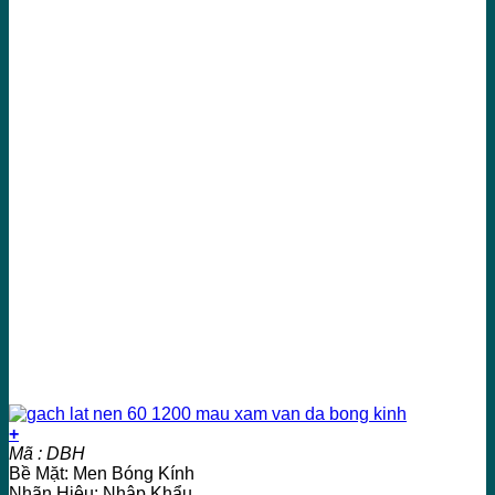
+
Mã : DBH
Bề Mặt: Men Bóng Kính
Nhãn Hiệu: Nhập Khẩu