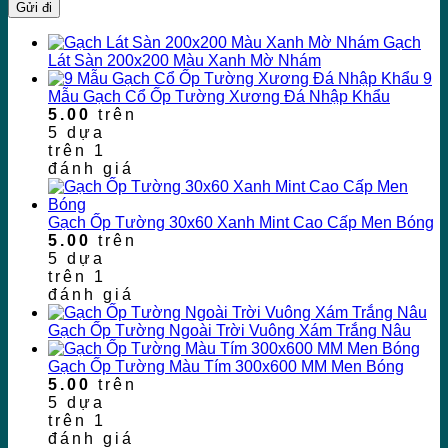
Gạch
Lát Sàn 200x200 Màu Xanh Mờ Nhám
9
Mẫu Gạch Cổ Ốp Tường Xương Đá Nhập Khẩu
5.00
trên
5 dựa
trên
1
đánh giá
Gạch Ốp Tường 30x60 Xanh Mint Cao Cấp Men Bóng
5.00
trên
5 dựa
trên
1
đánh giá
Gạch Ốp Tường Ngoài Trời Vuông Xám Trắng Nâu
Gạch Ốp Tường Màu Tím 300x600 MM Men Bóng
5.00
trên
5 dựa
trên
1
đánh giá