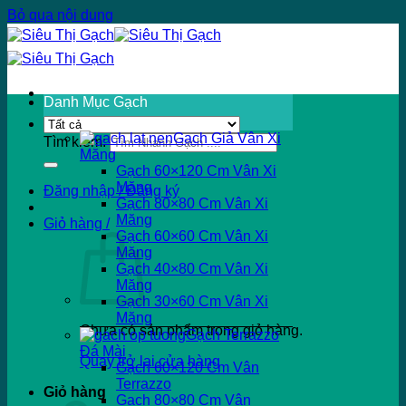
Bỏ qua nội dung
Danh Mục Gạch
Gạch Giả Vân Xi
Tìm kiếm:
Măng
Gạch 60×120 Cm Vân Xi
Măng
Đăng nhập / Đăng ký
Gạch 80×80 Cm Vân Xi
Măng
Giỏ hàng /
Gạch 60×60 Cm Vân Xi
Măng
Gạch 40×80 Cm Vân Xi
Măng
Gạch 30×60 Cm Vân Xi
Măng
Chưa có sản phẩm trong giỏ hàng.
Gạch Terrazzo
Đá Mài
Quay trở lại cửa hàng
Gạch 60×120 Cm Vân
Terrazzo
Giỏ hàng
Gạch 80×80 Cm Vân