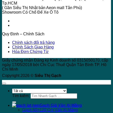
Tp.HCM
( Gần Siêu Thị Nhật bản Aeon mall Tân Phú)
Showroom Có Chổ Để Xe Ô Tô
Quy Định – Chính Sách
Chính sách đổi trả hàng
Chính Sách Giao Hàng
Hóa Đơn Chứng Từ
Giấy chứng nhận Đăng ký Kinh doanh số 0315050170, cấp
ngày 17/05/2018 bởi Chi Cục Thuế Quận Tân Bình TP. Hồ
Chí Minh
Copyright 2026 ©
Siêu Thị Gạch
Tìm kiếm:
Gạch Giả Vân Xi Măng
Gạch 60×120 Cm Vân Xi Măng