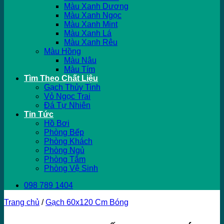
Màu Xanh Dương
Màu Xanh Ngọc
Màu Xanh Mint
Màu Xanh Lá
Màu Xanh Rêu
Màu Hồng
Màu Nâu
Màu Tím
Tìm Theo Chất Liệu
Gạch Thủy Tinh
Vỏ Ngọc Trai
Đá Tự Nhiên
Tin Tức
Hồ Bơi
Phòng Bếp
Phòng Khách
Phòng Ngủ
Phòng Tắm
Phòng Vệ Sinh
098 789 1404
Trang chủ
/
Gạch 60x120 Cm Bóng