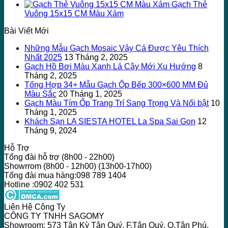
Gạch Thẻ
Vuông 15x15 CM Màu Xám
Bài Viết Mới
Những Mẫu Gạch Mosaic Vảy Cá Được Yêu Thích
Nhất 2025
13 Tháng 2, 2025
Gạch Hồ Bơi Màu Xanh Lá Cây Mới Xu Hướng
8
Tháng 2, 2025
Tổng Hợp 34+ Mẫu Gạch Ốp Bếp 300×600 MM Đủ
Màu Sắc
20 Tháng 1, 2025
Gạch Màu Tím Ốp Trang Trí Sang Trọng Và Nổi bật
10
Tháng 1, 2025
Khách Sạn LA SIESTA HOTEL La Spa Sai Gon
12
Tháng 9, 2024
Hỗ Trợ
Tổng đài hỗ trợ (8h00 - 22h00)
Showrrom (8h00 - 12h00) (13h00-17h00)
Tổng đài mua hàng:098 789 1404
Hotline :0902 402 531
Liên Hệ Công Ty
CÔNG TY TNHH SAGOMY
Showroom: 573 Tân Kỳ Tân Quý, F.Tân Quý, Q.Tân Phú,