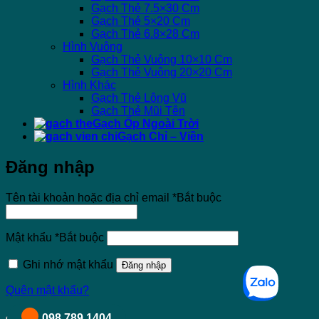
Gạch Thẻ 7.5×30 Cm
Gạch Thẻ 5×20 Cm
Gạch Thẻ 6.8×28 Cm
Hình Vuông
Gạch Thẻ Vuông 10×10 Cm
Gạch Thẻ Vuông 20×20 Cm
Hình Khác
Gạch Thẻ Lông Vũ
Gạch Thẻ Mũi Tên
Gạch Ốp Ngoài Trời
Gạch Chỉ – Viền
Đăng nhập
Tên tài khoản hoặc địa chỉ email
*
Bắt buộc
Mật khẩu
*
Bắt buộc
Ghi nhớ mật khẩu
Đăng nhập
Quên mật khẩu?
098 789 1404