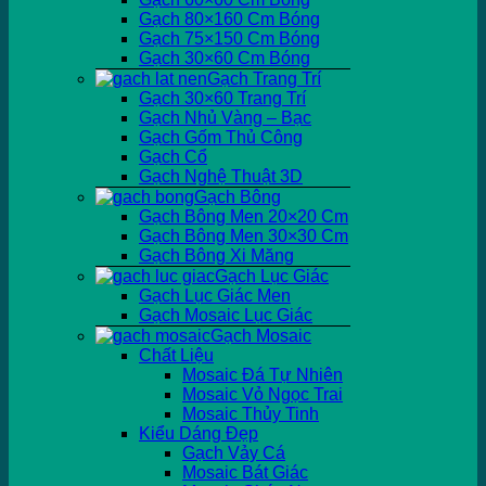
Gạch 80×160 Cm Bóng
Gạch 75×150 Cm Bóng
Gạch 30×60 Cm Bóng
Gạch Trang Trí
Gạch 30×60 Trang Trí
Gạch Nhủ Vàng – Bạc
Gạch Gốm Thủ Công
Gạch Cổ
Gạch Nghệ Thuật 3D
Gạch Bông
Gạch Bông Men 20×20 Cm
Gạch Bông Men 30×30 Cm
Gạch Bông Xi Măng
Gạch Lục Giác
Gạch Lục Giác Men
Gạch Mosaic Lục Giác
Gạch Mosaic
Chất Liệu
Mosaic Đá Tự Nhiên
Mosaic Vỏ Ngọc Trai
Mosaic Thủy Tinh
Kiểu Dáng Đẹp
Gạch Vảy Cá
Mosaic Bát Giác