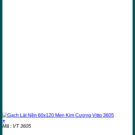
+
Mã : VT 3605