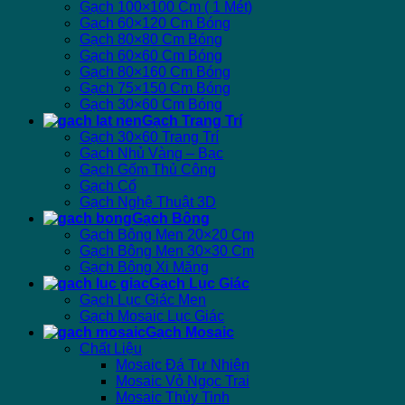
Gạch 100×100 Cm ( 1 Mét)
Gạch 60×120 Cm Bóng
Gạch 80×80 Cm Bóng
Gạch 60×60 Cm Bóng
Gạch 80×160 Cm Bóng
Gạch 75×150 Cm Bóng
Gạch 30×60 Cm Bóng
Gạch Trang Trí
Gạch 30×60 Trang Trí
Gạch Nhủ Vàng – Bạc
Gạch Gốm Thủ Công
Gạch Cổ
Gạch Nghệ Thuật 3D
Gạch Bông
Gạch Bông Men 20×20 Cm
Gạch Bông Men 30×30 Cm
Gạch Bông Xi Măng
Gạch Lục Giác
Gạch Lục Giác Men
Gạch Mosaic Lục Giác
Gạch Mosaic
Chất Liệu
Mosaic Đá Tự Nhiên
Mosaic Vỏ Ngọc Trai
Mosaic Thủy Tinh