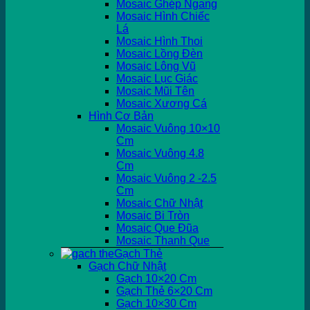
Mosaic Ghép Ngang
Mosaic Hình Chiếc
Lá
Mosaic Hình Thoi
Mosaic Lồng Đèn
Mosaic Lông Vũ
Mosaic Lục Giác
Mosaic Mũi Tên
Mosaic Xương Cá
Hình Cơ Bản
Mosaic Vuông 10×10
Cm
Mosaic Vuông 4.8
Cm
Mosaic Vuông 2 -2.5
Cm
Mosaic Chữ Nhật
Mosaic Bi Tròn
Mosaic Que Đũa
Mosaic Thanh Que
Gạch Thẻ
Gạch Chữ Nhật
Gạch 10×20 Cm
Gạch Thẻ 6×20 Cm
Gạch 10×30 Cm