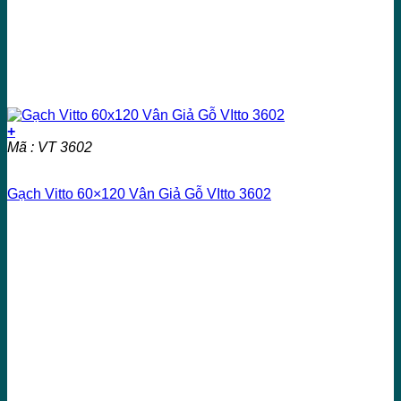
+
Mã : VT 3602
Gạch Vitto 60×120 Vân Giả Gỗ VItto 3602