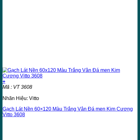
+
Mã : VT 3608
Nhãn Hiệu: Vitto
Gạch Lát Nền 60×120 Màu Trắng Vân Đá men Kim Cương
Vitto 3608