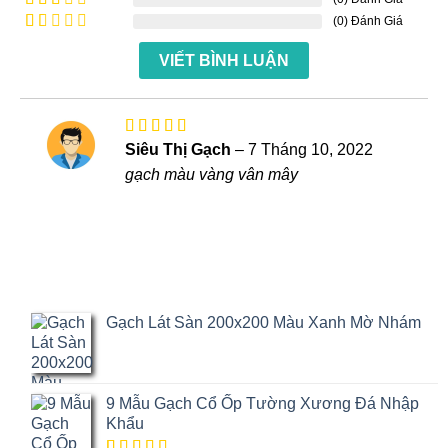
Được
hạng
4
xếp
(0) Đánh Giá
Được
5 sao
hạng
xếp
Được
3
5
hạng
VIẾT BÌNH LUẬN
xếp
sao
2
5
hạng
sao
1
5
sao
Được xếp
Siêu Thị Gạch
–
7 Tháng 10, 2022
hạng
5
5
gạch màu vàng vân mây
sao
Gạch Lát Sàn 200x200 Màu Xanh Mờ Nhám
9 Mẫu Gạch Cổ Ốp Tường Xương Đá Nhập
Khẩu