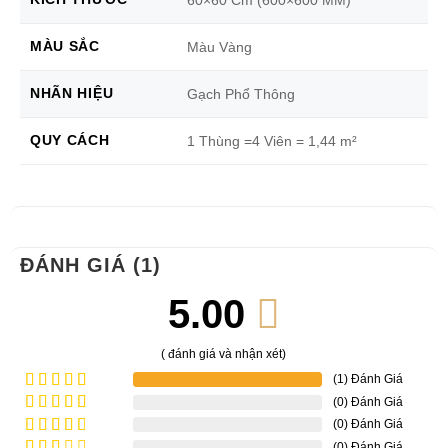
MÀU SẮC
Màu Vàng
NHÃN HIỆU
Gạch Phổ Thông
QUY CÁCH
1 Thùng =4 Viên = 1,44 m²
ĐÁNH GIÁ (1)
5.00
( đánh giá và nhận xét)
(1) Đánh Giá
(0) Đánh Giá
Được xếp
hạng
5
5
(0) Đánh Giá
Được
sao
xếp
(0) Đánh Giá