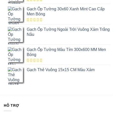
5.00
1
trên
Gạch Ốp Tường 30x60 Xanh Mint Cao Cấp
5 dựa trên
đánh giá
Men Bóng
5.00
1
trên
Gạch Ốp Tường Ngoài Trời Vuông Xám Trắng
5 dựa trên
đánh giá
Nâu
Gạch Ốp Tường Màu Tím 300x600 MM Men
Bóng
5.00
1
trên
Gạch Thẻ Vuông 15x15 CM Màu Xám
5 dựa trên
đánh giá
HỖ TRỢ