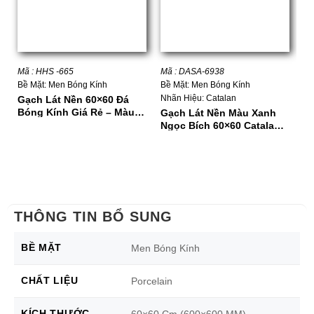
Mã : HHS -665
Mã : DASA-6938
Mã
Bề Mặt: Men Bóng Kính
Bề Mặt: Men Bóng Kính
Bề
Nhãn Hiệu: Catalan
Nh
Gạch Lát Nền 60×60 Đá
Bóng Kính Giá Rẻ – Màu
Gạch Lát Nền Màu Xanh
Gạ
Xanh Ngọc
Ngọc Bích 60×60 Catalan
Pr
6938 – Đá Bóng Kính
T
THÔNG TIN BỔ SUNG
BỀ MẶT
Men Bóng Kính
CHẤT LIỆU
Porcelain
KÍCH THƯỚC
60×60 Cm (600×600 MM)