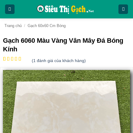
Bỏ
qua
nội
dung
Trang chủ
/
Gạch 60x60 Cm Bóng
Gạch 6060 Màu Vàng Vân Mây Đá Bóng
Kính
(
1
đánh giá của khách hàng)
5
1
trên 5
dựa trên
đánh giá