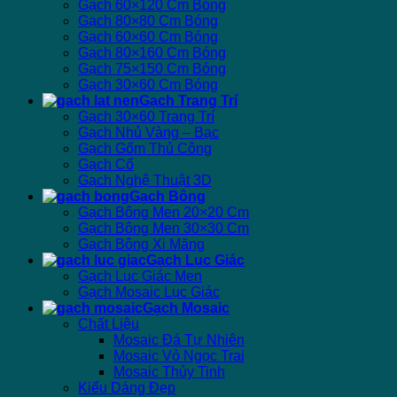
Gạch 60×120 Cm Bóng
Gạch 80×80 Cm Bóng
Gạch 60×60 Cm Bóng
Gạch 80×160 Cm Bóng
Gạch 75×150 Cm Bóng
Gạch 30×60 Cm Bóng
Gạch Trang Trí
Gạch 30×60 Trang Trí
Gạch Nhủ Vàng – Bạc
Gạch Gốm Thủ Công
Gạch Cổ
Gạch Nghệ Thuật 3D
Gạch Bông
Gạch Bông Men 20×20 Cm
Gạch Bông Men 30×30 Cm
Gạch Bông Xi Măng
Gạch Lục Giác
Gạch Lục Giác Men
Gạch Mosaic Lục Giác
Gạch Mosaic
Chất Liệu
Mosaic Đá Tự Nhiên
Mosaic Vỏ Ngọc Trai
Mosaic Thủy Tinh
Kiểu Dáng Đẹp