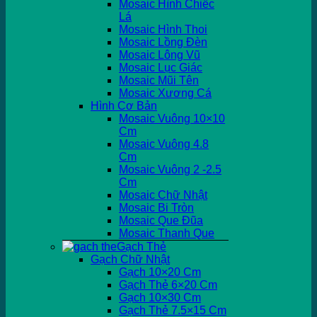
Mosaic Hình Chiếc
Lá
Mosaic Hình Thoi
Mosaic Lồng Đèn
Mosaic Lông Vũ
Mosaic Lục Giác
Mosaic Mũi Tên
Mosaic Xương Cá
Hình Cơ Bản
Mosaic Vuông 10×10
Cm
Mosaic Vuông 4.8
Cm
Mosaic Vuông 2 -2.5
Cm
Mosaic Chữ Nhật
Mosaic Bi Tròn
Mosaic Que Đũa
Mosaic Thanh Que
Gạch Thẻ
Gạch Chữ Nhật
Gạch 10×20 Cm
Gạch Thẻ 6×20 Cm
Gạch 10×30 Cm
Gạch Thẻ 7.5×15 Cm