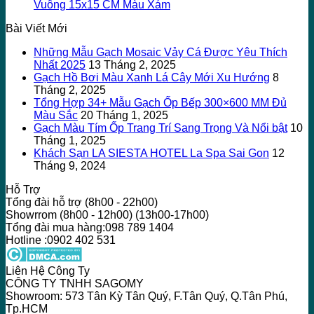
Vuông 15x15 CM Màu Xám
Bài Viết Mới
Những Mẫu Gạch Mosaic Vảy Cá Được Yêu Thích
Nhất 2025
13 Tháng 2, 2025
Gạch Hồ Bơi Màu Xanh Lá Cây Mới Xu Hướng
8
Tháng 2, 2025
Tổng Hợp 34+ Mẫu Gạch Ốp Bếp 300×600 MM Đủ
Màu Sắc
20 Tháng 1, 2025
Gạch Màu Tím Ốp Trang Trí Sang Trọng Và Nổi bật
10
Tháng 1, 2025
Khách Sạn LA SIESTA HOTEL La Spa Sai Gon
12
Tháng 9, 2024
Hỗ Trợ
Tổng đài hỗ trợ (8h00 - 22h00)
Showrrom (8h00 - 12h00) (13h00-17h00)
Tổng đài mua hàng:098 789 1404
Hotline :0902 402 531
Liên Hệ Công Ty
CÔNG TY TNHH SAGOMY
Showroom: 573 Tân Kỳ Tân Quý, F.Tân Quý, Q.Tân Phú,
Tp.HCM