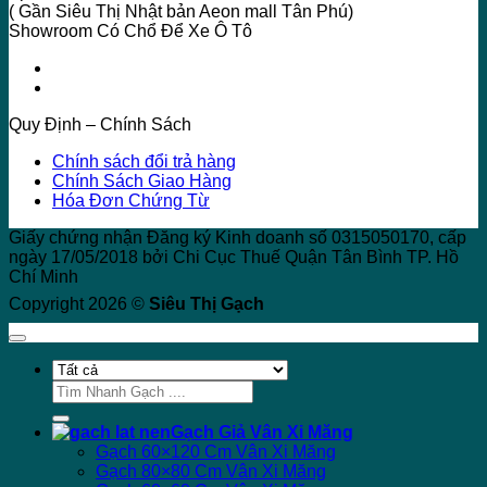
( Gần Siêu Thị Nhật bản Aeon mall Tân Phú)
Showroom Có Chổ Để Xe Ô Tô
Quy Định – Chính Sách
Chính sách đổi trả hàng
Chính Sách Giao Hàng
Hóa Đơn Chứng Từ
Giấy chứng nhận Đăng ký Kinh doanh số 0315050170, cấp
ngày 17/05/2018 bởi Chi Cục Thuế Quận Tân Bình TP. Hồ
Chí Minh
Copyright 2026 ©
Siêu Thị Gạch
Tìm
kiếm:
Gạch Giả Vân Xi Măng
Gạch 60×120 Cm Vân Xi Măng
Gạch 80×80 Cm Vân Xi Măng