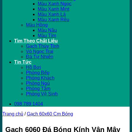
Màu Xanh Ngọc
Màu Xanh Mint
Màu Xanh Lá
Màu Xanh Rêu
Màu Hồng
Màu Nâu
Màu Tím
Tìm Theo Chất Liệu
Gạch Thủy Tinh
Vỏ Ngọc Trai
Đá Tự Nhiên
Tin Tức
Hồ Bơi
Phòng Bếp
Phòng Khách
Phòng Ngủ
Phòng Tắm
Phòng Vệ Sinh
098 789 1404
Trang chủ
/
Gạch 60x60 Cm Bóng
Gạch 6060 Đá Bóng Kính Vân Mây