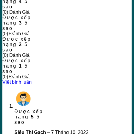
hạng
4
5
sao
(0) Đánh Giá
Được xếp
hạng
3
5
sao
(0) Đánh Giá
Được xếp
hạng
2
5
sao
(0) Đánh Giá
Được xếp
hạng
1
5
sao
(0) Đánh Giá
Viết bình luận
Được xếp
hạng
5
5
sao
Siêu Thị Gạch
–
7 Tháng 10, 2022