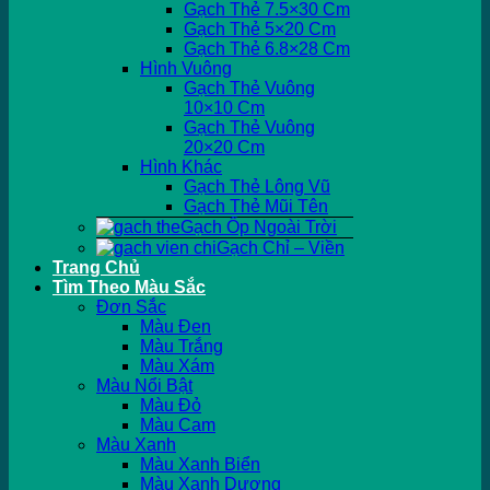
Gạch Thẻ 7.5×30 Cm
Gạch Thẻ 5×20 Cm
Gạch Thẻ 6.8×28 Cm
Hình Vuông
Gạch Thẻ Vuông
10×10 Cm
Gạch Thẻ Vuông
20×20 Cm
Hình Khác
Gạch Thẻ Lông Vũ
Gạch Thẻ Mũi Tên
Gạch Ốp Ngoài Trời
Gạch Chỉ – Viền
Trang Chủ
Tìm Theo Màu Sắc
Đơn Sắc
Màu Đen
Màu Trắng
Màu Xám
Màu Nổi Bật
Màu Đỏ
Màu Cam
Màu Xanh
Màu Xanh Biển
Màu Xanh Dương