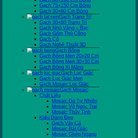
Gạch 75×150 Cm Bóng
Gạch 30×60 Cm Bóng
Gạch Trang Trí
Gạch 30×60 Trang Trí
Gạch Nhủ Vàng – Bạc
Gạch Gốm Thủ Công
Gạch Cổ
Gạch Nghệ Thuật 3D
Gạch Bông
Gạch Bông Men 20×20 Cm
Gạch Bông Men 30×30 Cm
Gạch Bông Xi Măng
Gạch Lục Giác
Gạch Lục Giác Men
Gạch Mosaic Lục Giác
Gạch Mosaic
Chất Liệu
Mosaic Đá Tự Nhiên
Mosaic Vỏ Ngọc Trai
Mosaic Thủy Tinh
Kiểu Dáng Đẹp
Gạch Vảy Cá
Mosaic Bát Giác
Mosaic Ghép Ngang