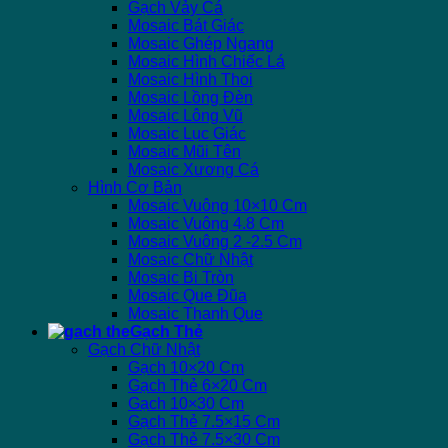
Gạch Vảy Cá
Mosaic Bát Giác
Mosaic Ghép Ngang
Mosaic Hình Chiếc Lá
Mosaic Hình Thoi
Mosaic Lồng Đèn
Mosaic Lông Vũ
Mosaic Lục Giác
Mosaic Mũi Tên
Mosaic Xương Cá
Hình Cơ Bản
Mosaic Vuông 10×10 Cm
Mosaic Vuông 4.8 Cm
Mosaic Vuông 2 -2.5 Cm
Mosaic Chữ Nhật
Mosaic Bi Tròn
Mosaic Que Đũa
Mosaic Thanh Que
Gạch Thẻ
Gạch Chữ Nhật
Gạch 10×20 Cm
Gạch Thẻ 6×20 Cm
Gạch 10×30 Cm
Gạch Thẻ 7.5×15 Cm
Gạch Thẻ 7.5×30 Cm