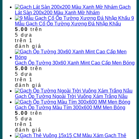
Gạch
Lát Sàn 200x200 Màu Xanh Mờ Nhám
9
Mẫu Gạch Cổ Ốp Tường Xương Đá Nhập Khẩu
5.00
trên
5 dựa
trên
1
đánh giá
Gạch Ốp Tường 30x60 Xanh Mint Cao Cấp Men Bóng
5.00
trên
5 dựa
trên
1
đánh giá
Gạch Ốp Tường Ngoài Trời Vuông Xám Trắng Nâu
Gạch Ốp Tường Màu Tím 300x600 MM Men Bóng
5.00
trên
5 dựa
trên
1
đánh giá
Gạch Thẻ