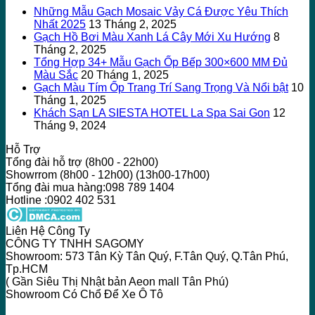
Những Mẫu Gạch Mosaic Vảy Cá Được Yêu Thích
Nhất 2025
13 Tháng 2, 2025
Gạch Hồ Bơi Màu Xanh Lá Cây Mới Xu Hướng
8
Tháng 2, 2025
Tổng Hợp 34+ Mẫu Gạch Ốp Bếp 300×600 MM Đủ
Màu Sắc
20 Tháng 1, 2025
Gạch Màu Tím Ốp Trang Trí Sang Trọng Và Nổi bật
10
Tháng 1, 2025
Khách Sạn LA SIESTA HOTEL La Spa Sai Gon
12
Tháng 9, 2024
Hỗ Trợ
Tổng đài hỗ trợ (8h00 - 22h00)
Showrrom (8h00 - 12h00) (13h00-17h00)
Tổng đài mua hàng:098 789 1404
Hotline :0902 402 531
Liên Hệ Công Ty
CÔNG TY TNHH SAGOMY
Showroom: 573 Tân Kỳ Tân Quý, F.Tân Quý, Q.Tân Phú,
Tp.HCM
( Gần Siêu Thị Nhật bản Aeon mall Tân Phú)
Showroom Có Chổ Để Xe Ô Tô