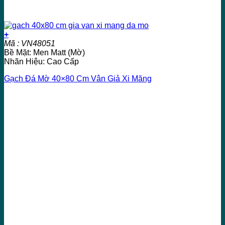
+
Mã : VN48051
Bề Mặt: Men Matt (Mờ)
Nhãn Hiệu: Cao Cấp
Gạch Đá Mờ 40×80 Cm Vân Giả Xi Măng