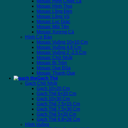
Mosaic Hình Chiếc Lá
Mosaic Hình Thoi
Mosaic Lồng Đèn
Mosaic Lông Vũ
Mosaic Lục Giác
Mosaic Mũi Tên
Mosaic Xương Cá
Hình Cơ Bản
Mosaic Vuông 10×10 Cm
Mosaic Vuông 4.8 Cm
Mosaic Vuông 2 -2.5 Cm
Mosaic Chữ Nhật
Mosaic Bi Tròn
Mosaic Que Đũa
Mosaic Thanh Que
Gạch Thẻ
Gạch Chữ Nhật
Gạch 10×20 Cm
Gạch Thẻ 6×20 Cm
Gạch 10×30 Cm
Gạch Thẻ 7.5×15 Cm
Gạch Thẻ 7.5×30 Cm
Gạch Thẻ 5×20 Cm
Gạch Thẻ 6.8×28 Cm
Hình Vuông