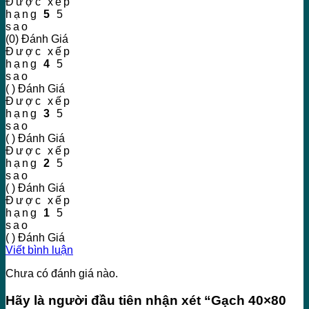
Được xếp
hạng
5
5
sao
(0) Đánh Giá
Được xếp
hạng
4
5
sao
( ) Đánh Giá
Được xếp
hạng
3
5
sao
( ) Đánh Giá
Được xếp
hạng
2
5
sao
( ) Đánh Giá
Được xếp
hạng
1
5
sao
( ) Đánh Giá
Viết bình luận
Chưa có đánh giá nào.
Hãy là người đầu tiên nhận xét “Gạch 40×80