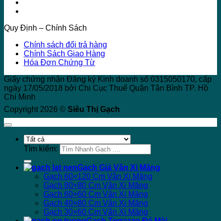
Quy Định – Chính Sách
Chính sách đổi trả hàng
Chính Sách Giao Hàng
Hóa Đơn Chứng Từ
Giấy chứng nhận Đăng ký Kinh doanh số 0315050170, cấp
ngày 17/05/2018 bởi Chi Cục Thuế Quận Tân Bình TP. Hồ
Chí Minh
Copyright 2026 ©
Siêu Thị Gạch
Tìm kiếm:
Gạch Giả Vân Xi Măng
Gạch 60×120 Cm Vân Xi Măng
Gạch 80×80 Cm Vân Xi Măng
Gạch 60×60 Cm Vân Xi Măng
Gạch 40×80 Cm Vân Xi Măng
Gạch 30×60 Cm Vân Xi Măng
Gạch Terrazzo Đá Mài