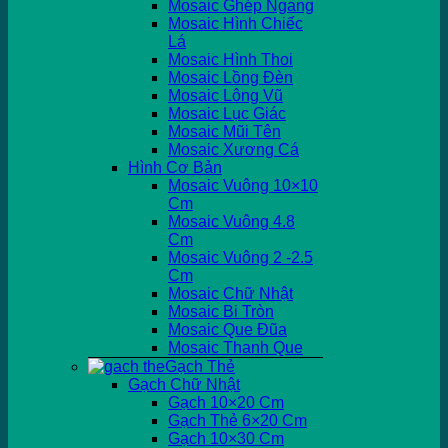
Mosaic Ghép Ngang
Mosaic Hình Chiếc
Lá
Mosaic Hình Thoi
Mosaic Lồng Đèn
Mosaic Lông Vũ
Mosaic Lục Giác
Mosaic Mũi Tên
Mosaic Xương Cá
Hình Cơ Bản
Mosaic Vuông 10×10
Cm
Mosaic Vuông 4.8
Cm
Mosaic Vuông 2 -2.5
Cm
Mosaic Chữ Nhật
Mosaic Bi Tròn
Mosaic Que Đũa
Mosaic Thanh Que
Gạch Thẻ
Gạch Chữ Nhật
Gạch 10×20 Cm
Gạch Thẻ 6×20 Cm
Gạch 10×30 Cm