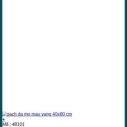
+
Mã : 48101