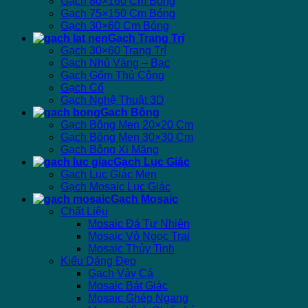
Gạch 80×160 Cm Bóng
Gạch 75×150 Cm Bóng
Gạch 30×60 Cm Bóng
Gạch Trang Trí
Gạch 30×60 Trang Trí
Gạch Nhủ Vàng – Bạc
Gạch Gốm Thủ Công
Gạch Cổ
Gạch Nghệ Thuật 3D
Gạch Bông
Gạch Bông Men 20×20 Cm
Gạch Bông Men 30×30 Cm
Gạch Bông Xi Măng
Gạch Lục Giác
Gạch Lục Giác Men
Gạch Mosaic Lục Giác
Gạch Mosaic
Chất Liệu
Mosaic Đá Tự Nhiên
Mosaic Vỏ Ngọc Trai
Mosaic Thủy Tinh
Kiểu Dáng Đẹp
Gạch Vảy Cá
Mosaic Bát Giác
Mosaic Ghép Ngang