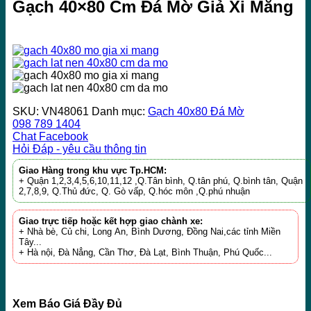
Gạch 40×80 Cm Đá Mờ Giả Xi Măng
SKU:
VN48061
Danh mục:
Gạch 40x80 Đá Mờ
098 789 1404
Chat Facebook
Hỏi Đáp - yêu cầu thông tin
Giao Hàng trong khu vực Tp.HCM:
+ Quận 1,2,3,4,5,6,10,11,12 ,Q.Tân bình, Q.tân phú, Q.bình tân, Quận
2,7,8,9, Q.Thủ đức, Q. Gò vấp, Q.hóc môn ,Q.phú nhuận
Giao trực tiếp hoặc kết hợp giao chành xe:
+ Nhà bè, Củ chi, Long An, Bình Dương, Đồng Nai,các tỉnh Miền
Tây...
+ Hà nội, Đà Nẳng, Cần Thơ, Đà Lạt, Bình Thuận, Phú Quốc...
Xem Báo Giá Đầy Đủ