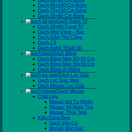
Gạch 80×160 Cm Bóng
Gạch 75×150 Cm Bóng
Gạch 30×60 Cm Bóng
Gạch Trang Trí
Gạch 30×60 Trang Trí
Gạch Nhủ Vàng – Bạc
Gạch Gốm Thủ Công
Gạch Cổ
Gạch Nghệ Thuật 3D
Gạch Bông
Gạch Bông Men 20×20 Cm
Gạch Bông Men 30×30 Cm
Gạch Bông Xi Măng
Gạch Lục Giác
Gạch Lục Giác Men
Gạch Mosaic Lục Giác
Gạch Mosaic
Chất Liệu
Mosaic Đá Tự Nhiên
Mosaic Vỏ Ngọc Trai
Mosaic Thủy Tinh
Kiểu Dáng Đẹp
Gạch Vảy Cá
Mosaic Bát Giác