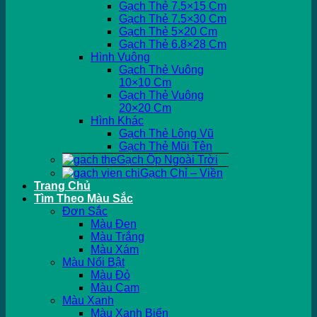
Gạch Thẻ 7.5×15 Cm
Gạch Thẻ 7.5×30 Cm
Gạch Thẻ 5×20 Cm
Gạch Thẻ 6.8×28 Cm
Hình Vuông
Gạch Thẻ Vuông
10×10 Cm
Gạch Thẻ Vuông
20×20 Cm
Hình Khác
Gạch Thẻ Lông Vũ
Gạch Thẻ Mũi Tên
Gạch Ốp Ngoài Trời
Gạch Chỉ – Viền
Trang Chủ
Tìm Theo Màu Sắc
Đơn Sắc
Màu Đen
Màu Trắng
Màu Xám
Màu Nổi Bật
Màu Đỏ
Màu Cam
Màu Xanh
Màu Xanh Biển