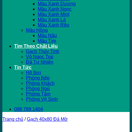
Màu Xanh Dương
Màu Xanh Ngọc
Màu Xanh Mint
Màu Xanh Lá
Màu Xanh Rêu
Màu Hồng
Màu Nâu
Màu Tím
Tìm Theo Chất Liệu
Gạch Thủy Tinh
Vỏ Ngọc Trai
Đá Tự Nhiên
Tin Tức
Hồ Bơi
Phòng Bếp
Phòng Khách
Phòng Ngủ
Phòng Tắm
Phòng Vệ Sinh
098 789 1404
Trang chủ
/
Gạch 40x80 Đá Mờ