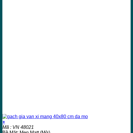
+
Mã : VN 48021
Bề Mặt: Men Matt (Mờ)