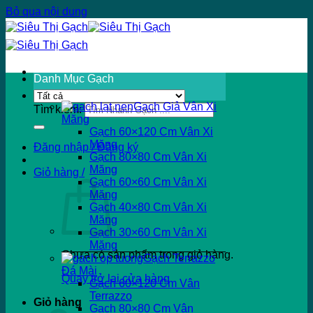
Bỏ qua nội dung
Danh Mục Gạch
Gạch Giả Vân Xi
Tìm kiếm:
Măng
Gạch 60×120 Cm Vân Xi
Măng
Đăng nhập / Đăng ký
Gạch 80×80 Cm Vân Xi
Măng
Giỏ hàng /
Gạch 60×60 Cm Vân Xi
Măng
Gạch 40×80 Cm Vân Xi
Măng
Gạch 30×60 Cm Vân Xi
Măng
Chưa có sản phẩm trong giỏ hàng.
Gạch Terrazzo
Đá Mài
Quay trở lại cửa hàng
Gạch 60×120 Cm Vân
Terrazzo
Giỏ hàng
Gạch 80×80 Cm Vân