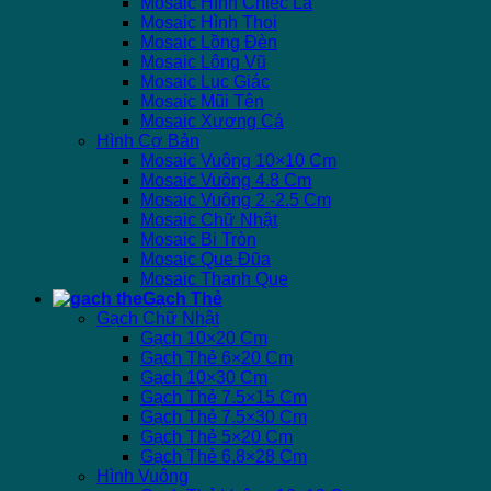
Mosaic Hình Chiếc Lá
Mosaic Hình Thoi
Mosaic Lồng Đèn
Mosaic Lông Vũ
Mosaic Lục Giác
Mosaic Mũi Tên
Mosaic Xương Cá
Hình Cơ Bản
Mosaic Vuông 10×10 Cm
Mosaic Vuông 4.8 Cm
Mosaic Vuông 2 -2.5 Cm
Mosaic Chữ Nhật
Mosaic Bi Tròn
Mosaic Que Đũa
Mosaic Thanh Que
Gạch Thẻ
Gạch Chữ Nhật
Gạch 10×20 Cm
Gạch Thẻ 6×20 Cm
Gạch 10×30 Cm
Gạch Thẻ 7.5×15 Cm
Gạch Thẻ 7.5×30 Cm
Gạch Thẻ 5×20 Cm
Gạch Thẻ 6.8×28 Cm
Hình Vuông