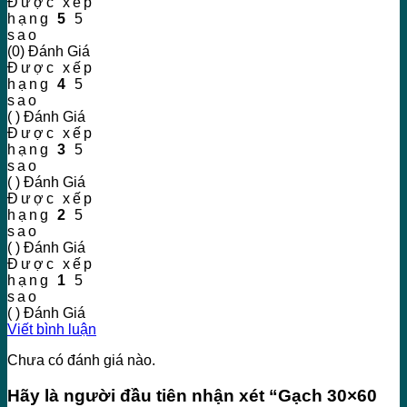
Được xếp
hạng
5
5
sao
(0) Đánh Giá
Được xếp
hạng
4
5
sao
( ) Đánh Giá
Được xếp
hạng
3
5
sao
( ) Đánh Giá
Được xếp
hạng
2
5
sao
( ) Đánh Giá
Được xếp
hạng
1
5
sao
( ) Đánh Giá
Viết bình luận
Chưa có đánh giá nào.
Hãy là người đầu tiên nhận xét “Gạch 30×60