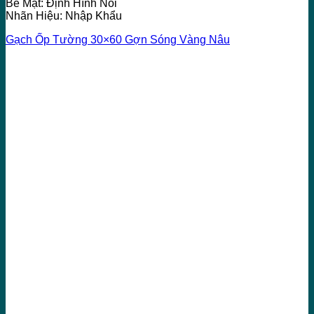
Bề Mặt: Định Hình Nổi
Nhãn Hiệu: Nhập Khẩu
Gạch Ốp Tường 30×60 Gợn Sóng Vàng Nâu