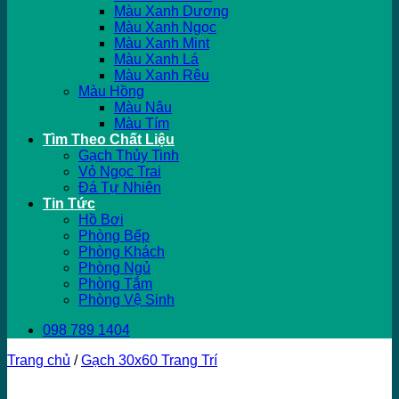
Màu Xanh Dương
Màu Xanh Ngọc
Màu Xanh Mint
Màu Xanh Lá
Màu Xanh Rêu
Màu Hồng
Màu Nâu
Màu Tím
Tìm Theo Chất Liệu
Gạch Thủy Tinh
Vỏ Ngọc Trai
Đá Tự Nhiên
Tin Tức
Hồ Bơi
Phòng Bếp
Phòng Khách
Phòng Ngủ
Phòng Tắm
Phòng Vệ Sinh
098 789 1404
Trang chủ
/
Gạch 30x60 Trang Trí