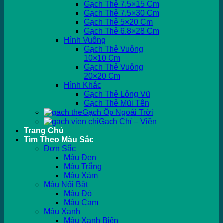
Gạch Thẻ 7.5×15 Cm
Gạch Thẻ 7.5×30 Cm
Gạch Thẻ 5×20 Cm
Gạch Thẻ 6.8×28 Cm
Hình Vuông
Gạch Thẻ Vuông
10×10 Cm
Gạch Thẻ Vuông
20×20 Cm
Hình Khác
Gạch Thẻ Lông Vũ
Gạch Thẻ Mũi Tên
Gạch Ốp Ngoài Trời
Gạch Chỉ – Viền
Trang Chủ
Tìm Theo Màu Sắc
Đơn Sắc
Màu Đen
Màu Trắng
Màu Xám
Màu Nổi Bật
Màu Đỏ
Màu Cam
Màu Xanh
Màu Xanh Biển