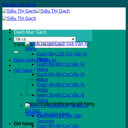
Bỏ qua nội dung
Danh Mục Gạch
Gạch Giả Vân Xi
Tìm kiếm:
Măng
Gạch 60×120 Cm Vân Xi
Măng
Đăng nhập / Đăng ký
Gạch 80×80 Cm Vân Xi
Măng
Giỏ hàng /
Gạch 60×60 Cm Vân Xi
Măng
Gạch 40×80 Cm Vân Xi
Măng
Gạch 30×60 Cm Vân Xi
Măng
Chưa có sản phẩm trong giỏ hàng.
Gạch Terrazzo
Đá Mài
Quay trở lại cửa hàng
Gạch 60×120 Cm Vân
Terrazzo
Giỏ hàng
Gạch 80×80 Cm Vân