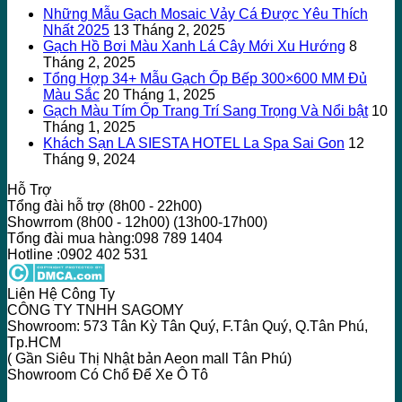
Những Mẫu Gạch Mosaic Vảy Cá Được Yêu Thích
Nhất 2025
13 Tháng 2, 2025
Gạch Hồ Bơi Màu Xanh Lá Cây Mới Xu Hướng
8
Tháng 2, 2025
Tổng Hợp 34+ Mẫu Gạch Ốp Bếp 300×600 MM Đủ
Màu Sắc
20 Tháng 1, 2025
Gạch Màu Tím Ốp Trang Trí Sang Trọng Và Nổi bật
10
Tháng 1, 2025
Khách Sạn LA SIESTA HOTEL La Spa Sai Gon
12
Tháng 9, 2024
Hỗ Trợ
Tổng đài hỗ trợ (8h00 - 22h00)
Showrrom (8h00 - 12h00) (13h00-17h00)
Tổng đài mua hàng:098 789 1404
Hotline :0902 402 531
Liên Hệ Công Ty
CÔNG TY TNHH SAGOMY
Showroom: 573 Tân Kỳ Tân Quý, F.Tân Quý, Q.Tân Phú,
Tp.HCM
( Gần Siêu Thị Nhật bản Aeon mall Tân Phú)
Showroom Có Chổ Để Xe Ô Tô