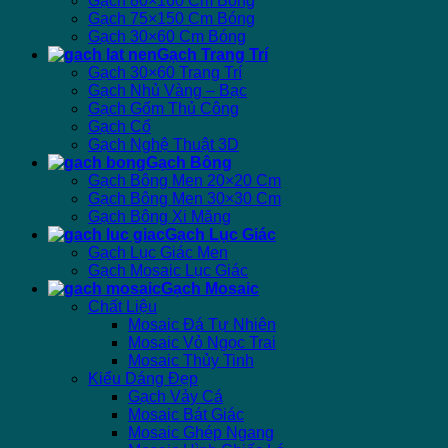
Gạch 80×160 Cm Bóng
Gạch 75×150 Cm Bóng
Gạch 30×60 Cm Bóng
Gạch Trang Trí
Gạch 30×60 Trang Trí
Gạch Nhủ Vàng – Bạc
Gạch Gốm Thủ Công
Gạch Cổ
Gạch Nghệ Thuật 3D
Gạch Bông
Gạch Bông Men 20×20 Cm
Gạch Bông Men 30×30 Cm
Gạch Bông Xi Măng
Gạch Lục Giác
Gạch Lục Giác Men
Gạch Mosaic Lục Giác
Gạch Mosaic
Chất Liệu
Mosaic Đá Tự Nhiên
Mosaic Vỏ Ngọc Trai
Mosaic Thủy Tinh
Kiểu Dáng Đẹp
Gạch Vảy Cá
Mosaic Bát Giác
Mosaic Ghép Ngang