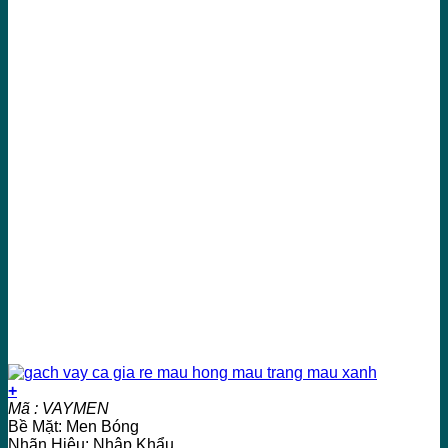
+
Mã : VAYMEN
Bề Mặt: Men Bóng
Nhãn Hiệu: Nhập Khẩu