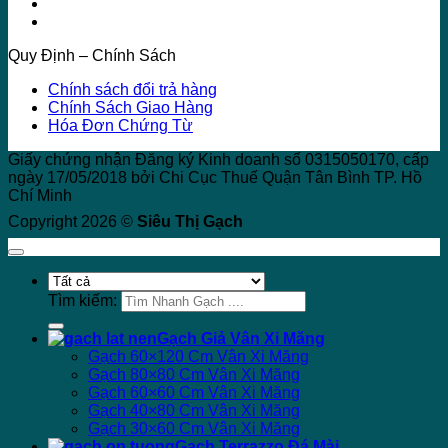
Quy Định – Chính Sách
Chính sách đổi trả hàng
Chính Sách Giao Hàng
Hóa Đơn Chứng Từ
Giấy chứng nhận Đăng ký Kinh doanh số 0315050170, cấp
ngày 17/05/2018 bởi Chi Cục Thuế Quận Tân Bình TP. Hồ
Chí Minh
Copyright 2026 ©
Siêu Thị Gạch
Tìm kiếm:
Gạch Giả Vân Xi Măng
Gạch 60×120 Cm Vân Xi Măng
Gạch 80×80 Cm Vân Xi Măng
Gạch 60×60 Cm Vân Xi Măng
Gạch 40×80 Cm Vân Xi Măng
Gạch 30×60 Cm Vân Xi Măng
Gạch Terrazzo Đá Mài