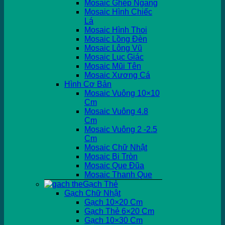
Mosaic Ghép Ngang
Mosaic Hình Chiếc
Lá
Mosaic Hình Thoi
Mosaic Lồng Đèn
Mosaic Lông Vũ
Mosaic Lục Giác
Mosaic Mũi Tên
Mosaic Xương Cá
Hình Cơ Bản
Mosaic Vuông 10×10
Cm
Mosaic Vuông 4.8
Cm
Mosaic Vuông 2 -2.5
Cm
Mosaic Chữ Nhật
Mosaic Bi Tròn
Mosaic Que Đũa
Mosaic Thanh Que
Gạch Thẻ
Gạch Chữ Nhật
Gạch 10×20 Cm
Gạch Thẻ 6×20 Cm
Gạch 10×30 Cm