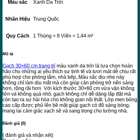
Màu sắc
Xanh Da Trời
Nhãn Hiệu
Trung Quốc
Quy Cách
1 Thùng = 8 Viên = 1,44 m²
Mô tả
Gạch 30×60 cm trang trí
màu xanh da trời là lựa chọn hoàn
hảo cho những ai yêu thích sự tinh tế và tươi mát dễ chịu rất
phù hợp cho phòng tắm, nhà bếp,.Màu sắc dịu nhẹ này
không chỉ làm dịu mắt mà còn giúp căn phòng trở nên sáng
hơn, rộng rãi hơn Với kích thước 30×60 cm vừa vặn không
lớn và không quá nhỏ, gạch không chỉ dễ dàng lắp đặt mà
còn tạo ra sự hài hòa cho không gian nội thất. Lớp men bóng
cao cấp được phủ lên bề mặt giúp gạch có độ sáng bóng,
mang lại cảm giác sạch sẽ và sang trọng cho tường nhà.
Đánh giá (0)
( đánh giá và nhận xét)