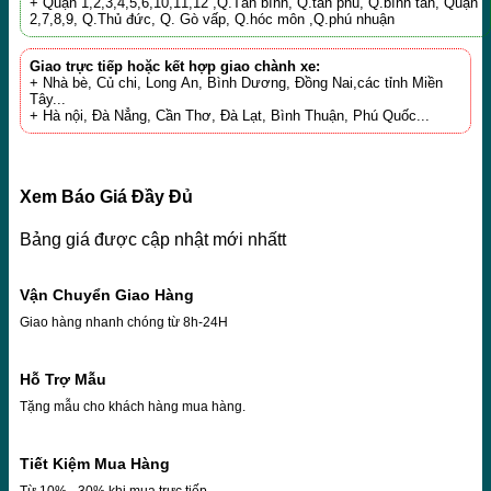
+ Quận 1,2,3,4,5,6,10,11,12 ,Q.Tân bình, Q.tân phú, Q.bình tân, Quận
2,7,8,9, Q.Thủ đức, Q. Gò vấp, Q.hóc môn ,Q.phú nhuận
Giao trực tiếp hoặc kết hợp giao chành xe:
+ Nhà bè, Củ chi, Long An, Bình Dương, Đồng Nai,các tỉnh Miền
Tây...
+ Hà nội, Đà Nẳng, Cần Thơ, Đà Lạt, Bình Thuận, Phú Quốc...
Xem Báo Giá Đầy Đủ
Bảng giá được cập nhật mới nhấtt
Vận Chuyển Giao Hàng
Giao hàng nhanh chóng từ 8h-24H
Hỗ Trợ Mẫu
Tặng mẫu cho khách hàng mua hàng.
Tiết Kiệm Mua Hàng