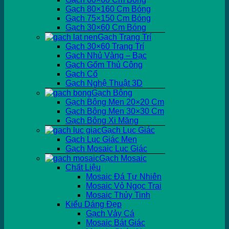
Gạch 80×160 Cm Bóng
Gạch 75×150 Cm Bóng
Gạch 30×60 Cm Bóng
Gạch Trang Trí
Gạch 30×60 Trang Trí
Gạch Nhủ Vàng – Bạc
Gạch Gốm Thủ Công
Gạch Cổ
Gạch Nghệ Thuật 3D
Gạch Bông
Gạch Bông Men 20×20 Cm
Gạch Bông Men 30×30 Cm
Gạch Bông Xi Măng
Gạch Lục Giác
Gạch Lục Giác Men
Gạch Mosaic Lục Giác
Gạch Mosaic
Chất Liệu
Mosaic Đá Tự Nhiên
Mosaic Vỏ Ngọc Trai
Mosaic Thủy Tinh
Kiểu Dáng Đẹp
Gạch Vảy Cá
Mosaic Bát Giác