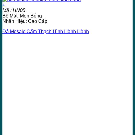
+
Mã : HN05
Bề Mặt: Men Bóng
Nhãn Hiệu: Cao Cấp
Đá Mosaic Cẩm Thạch Hình Hành Hành