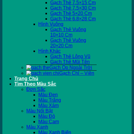
Gạch Thẻ 7.5×15 Cm
Gạch Thẻ 7.5×30 Cm
Gạch Thẻ 5×20 Cm
Gạch Thẻ 6.8×28 Cm
Hình Vuông
Gạch Thẻ Vuông
10×10 Cm
Gạch Thẻ Vuông
20×20 Cm
Hình Khác
Gạch Thẻ Lông Vũ
Gạch Thẻ Mũi Tên
Gạch Ốp Ngoài Trời
Gạch Chỉ – Viền
Trang Chủ
Tìm Theo Màu Sắc
Đơn Sắc
Màu Đen
Màu Trắng
Màu Xám
Màu Nổi Bật
Màu Đỏ
Màu Cam
Màu Xanh
Màu Xanh Biển