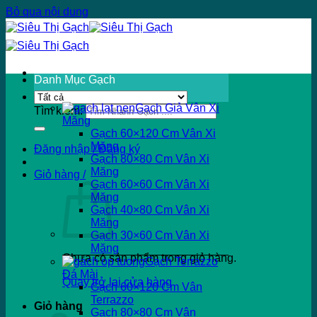
Bỏ qua nội dung
Danh Mục Gạch
Gạch Giả Vân Xi
Tìm kiếm:
Măng
Gạch 60×120 Cm Vân Xi
Măng
Đăng nhập / Đăng ký
Gạch 80×80 Cm Vân Xi
Măng
Giỏ hàng /
Gạch 60×60 Cm Vân Xi
Măng
Gạch 40×80 Cm Vân Xi
Măng
Gạch 30×60 Cm Vân Xi
Măng
Chưa có sản phẩm trong giỏ hàng.
Gạch Terrazzo
Đá Mài
Quay trở lại cửa hàng
Gạch 60×120 Cm Vân
Terrazzo
Giỏ hàng
Gạch 80×80 Cm Vân