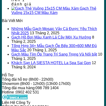
đánh giá
Gạch Thẻ
Vuông 15x15 CM Màu Xám
Bài Viết Mới
Những Mẫu Gạch Mosaic Vảy Cá Được Yêu Thích
Nhất 2025
13 Tháng 2, 2025
Gạch Hồ Bơi Màu Xanh Lá Cây Mới Xu Hướng
8
Tháng 2, 2025
Tổng Hợp 34+ Mẫu Gạch Ốp Bếp 300×600 MM Đủ
Màu Sắc
20 Tháng 1, 2025
Gạch Màu Tím Ốp Trang Trí Sang Trọng Và Nổi bật
10
Tháng 1, 2025
Khách Sạn LA SIESTA HOTEL La Spa Sai Gon
12
Tháng 9, 2024
Hỗ Trợ
Tổng đài hỗ trợ (8h00 - 22h00)
Showrrom (8h00 - 12h00) (13h00-17h00)
Tổng đài mua hàng:098 789 1404
Hotline :0902 402 531
Liên Hệ Công Ty