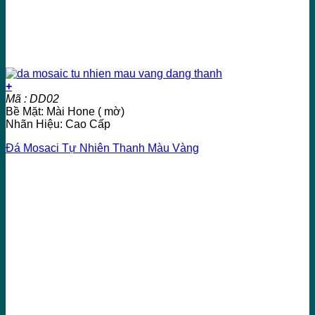
+
Mã : DD02
Bề Mặt: Mài Hone ( mờ)
Nhãn Hiệu: Cao Cấp
Đá Mosaci Tự Nhiên Thanh Màu Vàng