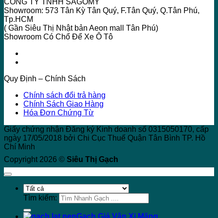
CÔNG TY TNHH SAGOMY
Showroom: 573 Tân Kỳ Tân Quý, F.Tân Quý, Q.Tân Phú,
Tp.HCM
( Gần Siêu Thị Nhật bản Aeon mall Tân Phú)
Showroom Có Chổ Để Xe Ô Tô
Quy Định – Chính Sách
Chính sách đổi trả hàng
Chính Sách Giao Hàng
Hóa Đơn Chứng Từ
Giấy chứng nhận Đăng ký Kinh doanh số 0315050170, cấp
ngày 17/05/2018 bởi Chi Cục Thuế Quận Tân Bình TP. Hồ
Chí Minh
Copyright 2026 ©
Siêu Thị Gạch
Tìm kiếm:
Gạch Giả Vân Xi Măng