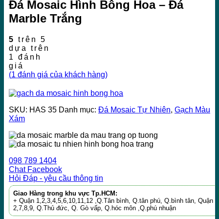
Đá Mosaic Hình Bông Hoa – Đá
Marble Trắng
5
trên 5
dựa trên
1
đánh
giá
(
1
đánh giá của khách hàng)
SKU:
HAS 35
Danh mục:
Đá Mosaic Tự Nhiên
,
Gạch Màu
Xám
098 789 1404
Chat Facebook
Hỏi Đáp - yêu cầu thông tin
Giao Hàng trong khu vực Tp.HCM:
+ Quận 1,2,3,4,5,6,10,11,12 ,Q.Tân bình, Q.tân phú, Q.bình tân, Quận
2,7,8,9, Q.Thủ đức, Q. Gò vấp, Q.hóc môn ,Q.phú nhuận