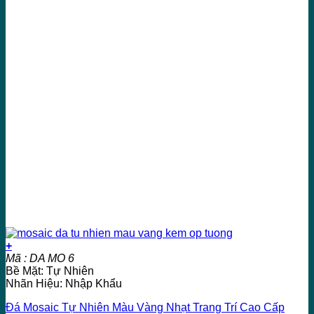
+
Mã : DA MO 6
Bề Mặt: Tự Nhiên
Nhãn Hiệu: Nhập Khẩu
Đá Mosaic Tự Nhiên Màu Vàng Nhạt Trang Trí Cao Cấp