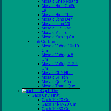
Mosaic Ghép Ngang
Mosaic Hình Chiếc
Lá
Mosaic Hình Thoi
Mosaic Lồng Đèn
Mosaic Lông Vũ
Mosaic Lục Giác
Mosaic Mũi Tên
Mosaic Xương Cá
Hình Cơ Bản
Mosaic Vuông 10×10
Cm
Mosaic Vuông 4.8
Cm
Mosaic Vuông 2 -2.5
Cm
Mosaic Chữ Nhật
Mosaic Bi Tròn
Mosaic Que Đũa
Mosaic Thanh Que
Gạch Thẻ
Gạch Chữ Nhật
Gạch 10×20 Cm
Gạch Thẻ 6×20 Cm
Gạch 10×30 Cm