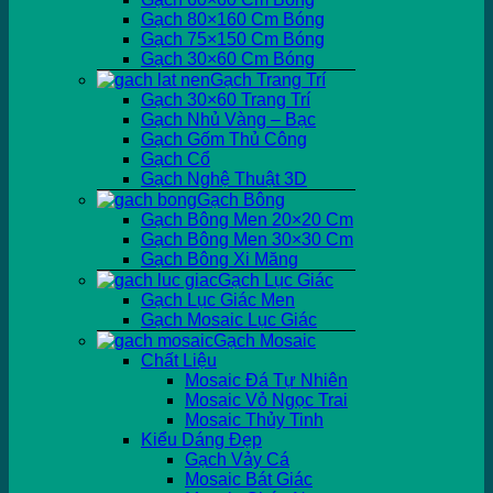
Gạch 80×160 Cm Bóng
Gạch 75×150 Cm Bóng
Gạch 30×60 Cm Bóng
Gạch Trang Trí
Gạch 30×60 Trang Trí
Gạch Nhủ Vàng – Bạc
Gạch Gốm Thủ Công
Gạch Cổ
Gạch Nghệ Thuật 3D
Gạch Bông
Gạch Bông Men 20×20 Cm
Gạch Bông Men 30×30 Cm
Gạch Bông Xi Măng
Gạch Lục Giác
Gạch Lục Giác Men
Gạch Mosaic Lục Giác
Gạch Mosaic
Chất Liệu
Mosaic Đá Tự Nhiên
Mosaic Vỏ Ngọc Trai
Mosaic Thủy Tinh
Kiểu Dáng Đẹp
Gạch Vảy Cá
Mosaic Bát Giác