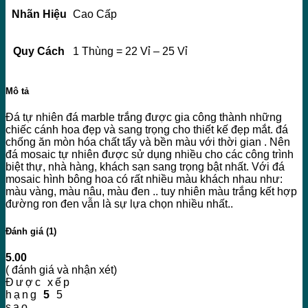
Nhãn Hiệu
Cao Cấp
Quy Cách
1 Thùng = 22 Vỉ – 25 Vỉ
Mô tả
Đá tự nhiên đá marble trắng được gia công thành những
chiếc cánh hoa đẹp và sang trọng cho thiết kế đẹp mắt. đá
chống ăn mòn hóa chất tẩy và bền màu với thời gian . Nên
đá mosaic tự nhiên được sử dụng nhiều cho các công trình
biệt thự, nhà hàng, khách sạn sang trọng bật nhất. Với đá
mosaic hình bông hoa có rất nhiều màu khách nhau như:
màu vàng, màu nâu, màu đen .. tuy nhiên màu trắng kết hợp
đường ron đen vẫn là sự lựa chọn nhiều nhất..
Đánh giá (1)
5.00
( đánh giá và nhận xét)
Được xếp
hạng
5
5
sao