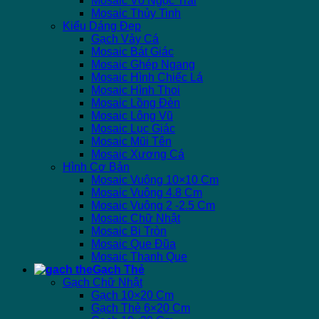
Mosaic Vỏ Ngọc Trai
Mosaic Thủy Tinh
Kiểu Dáng Đẹp
Gạch Vảy Cá
Mosaic Bát Giác
Mosaic Ghép Ngang
Mosaic Hình Chiếc Lá
Mosaic Hình Thoi
Mosaic Lồng Đèn
Mosaic Lông Vũ
Mosaic Lục Giác
Mosaic Mũi Tên
Mosaic Xương Cá
Hình Cơ Bản
Mosaic Vuông 10×10 Cm
Mosaic Vuông 4.8 Cm
Mosaic Vuông 2 -2.5 Cm
Mosaic Chữ Nhật
Mosaic Bi Tròn
Mosaic Que Đũa
Mosaic Thanh Que
Gạch Thẻ
Gạch Chữ Nhật
Gạch 10×20 Cm
Gạch Thẻ 6×20 Cm