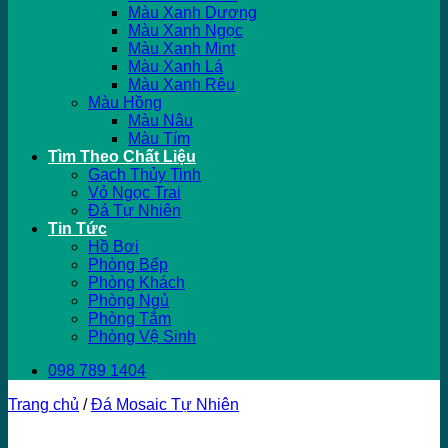
Màu Xanh Dương
Màu Xanh Ngọc
Màu Xanh Mint
Màu Xanh Lá
Màu Xanh Rêu
Màu Hồng
Màu Nâu
Màu Tím
Tìm Theo Chất Liệu
Gạch Thủy Tinh
Vỏ Ngọc Trai
Đá Tự Nhiên
Tin Tức
Hồ Bơi
Phòng Bếp
Phòng Khách
Phòng Ngủ
Phòng Tắm
Phòng Vệ Sinh
098 789 1404
Trang chủ
/
Đá Mosaic Tự Nhiên