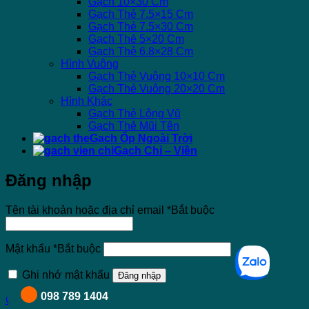
Gạch 10×30 Cm
Gạch Thẻ 7.5×15 Cm
Gạch Thẻ 7.5×30 Cm
Gạch Thẻ 5×20 Cm
Gạch Thẻ 6.8×28 Cm
Hình Vuông
Gạch Thẻ Vuông 10×10 Cm
Gạch Thẻ Vuông 20×20 Cm
Hình Khác
Gạch Thẻ Lông Vũ
Gạch Thẻ Mũi Tên
Gạch Ốp Ngoài Trời
Gạch Chỉ – Viền
Đăng nhập
Tên tài khoản hoặc địa chỉ email
*
Bắt buộc
Mật khẩu
*
Bắt buộc
Ghi nhớ mật khẩu
Đăng nhập
098 789 1404
Quên mật khẩu?