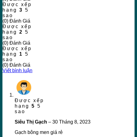
Được xếp
hạng
3
5
sao
(0) Đánh Giá
Được xếp
hạng
2
5
sao
(0) Đánh Giá
Được xếp
hạng
1
5
sao
(0) Đánh Giá
Viết bình luận
Được xếp
hạng
5
5
sao
Siêu Thị Gạch
–
30 Tháng 8, 2023
Gạch bông men giá rẻ