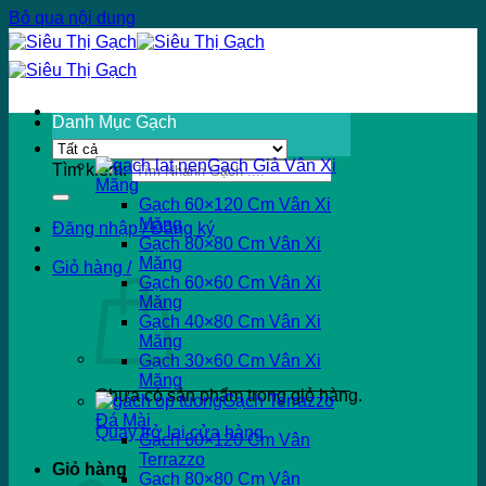
Bỏ qua nội dung
Danh Mục Gạch
Gạch Giả Vân Xi
Tìm kiếm:
Măng
Gạch 60×120 Cm Vân Xi
Măng
Đăng nhập / Đăng ký
Gạch 80×80 Cm Vân Xi
Măng
Giỏ hàng /
Gạch 60×60 Cm Vân Xi
Măng
Gạch 40×80 Cm Vân Xi
Măng
Gạch 30×60 Cm Vân Xi
Măng
Chưa có sản phẩm trong giỏ hàng.
Gạch Terrazzo
Đá Mài
Quay trở lại cửa hàng
Gạch 60×120 Cm Vân
Terrazzo
Giỏ hàng
Gạch 80×80 Cm Vân