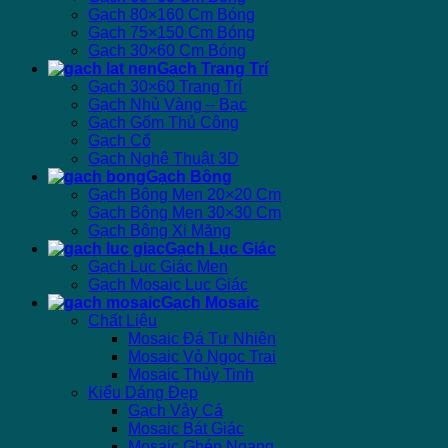
Gạch 80×160 Cm Bóng
Gạch 75×150 Cm Bóng
Gạch 30×60 Cm Bóng
Gạch Trang Trí
Gạch 30×60 Trang Trí
Gạch Nhủ Vàng – Bạc
Gạch Gốm Thủ Công
Gạch Cổ
Gạch Nghệ Thuật 3D
Gạch Bông
Gạch Bông Men 20×20 Cm
Gạch Bông Men 30×30 Cm
Gạch Bông Xi Măng
Gạch Lục Giác
Gạch Lục Giác Men
Gạch Mosaic Lục Giác
Gạch Mosaic
Chất Liệu
Mosaic Đá Tự Nhiên
Mosaic Vỏ Ngọc Trai
Mosaic Thủy Tinh
Kiểu Dáng Đẹp
Gạch Vảy Cá
Mosaic Bát Giác
Mosaic Ghép Ngang