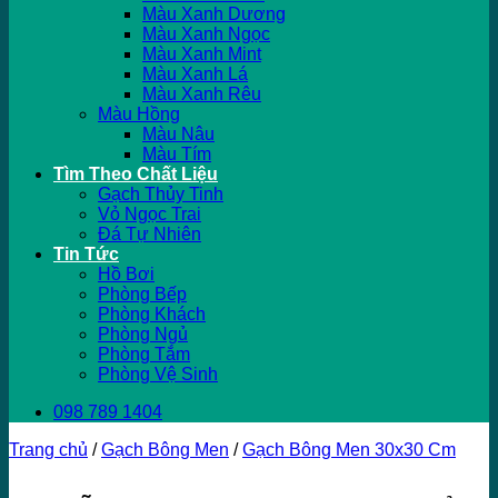
Màu Xanh Dương
Màu Xanh Ngọc
Màu Xanh Mint
Màu Xanh Lá
Màu Xanh Rêu
Màu Hồng
Màu Nâu
Màu Tím
Tìm Theo Chất Liệu
Gạch Thủy Tinh
Vỏ Ngọc Trai
Đá Tự Nhiên
Tin Tức
Hồ Bơi
Phòng Bếp
Phòng Khách
Phòng Ngủ
Phòng Tắm
Phòng Vệ Sinh
098 789 1404
Trang chủ
/
Gạch Bông Men
/
Gạch Bông Men 30x30 Cm