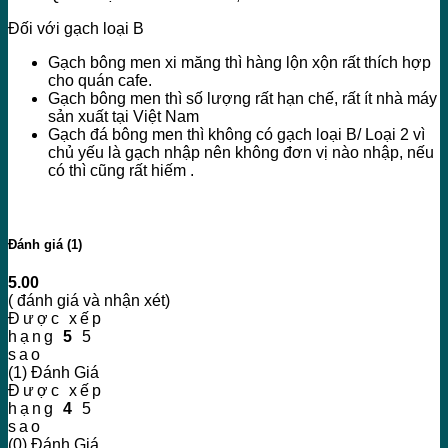
Đối với gạch loại B
Gạch bông men xi măng thì hàng lộn xộn rất thích hợp
cho quán cafe.
Gạch bông men thì số lượng rất hạn chế, rất ít nhà máy
sản xuất tại Việt Nam
Gạch đá bông men thì không có gạch loại B/ Loại 2 vì
chủ yếu là gạch nhập nên không đơn vị nào nhập, nếu
có thì cũng rất hiếm .
Đánh giá (1)
5.00
( đánh giá và nhận xét)
Được xếp
hạng
5
5
sao
(1) Đánh Giá
Được xếp
hạng
4
5
sao
(0) Đánh Giá