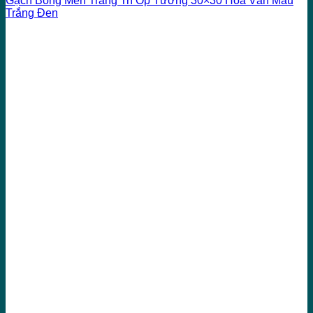
Gạch Bông Men Trang Trí Ốp Tường 30×30 Hoa Văn Màu
Trắng Đen