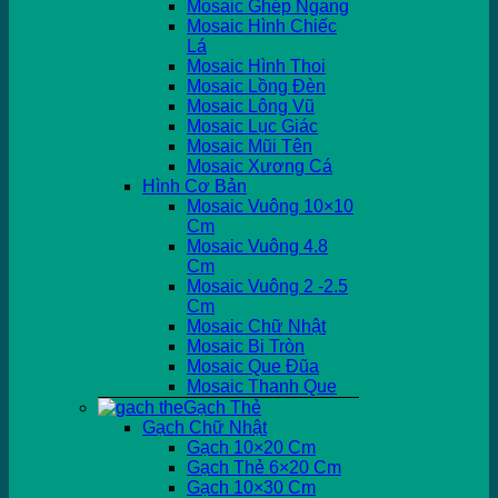
Mosaic Ghép Ngang
Mosaic Hình Chiếc
Lá
Mosaic Hình Thoi
Mosaic Lồng Đèn
Mosaic Lông Vũ
Mosaic Lục Giác
Mosaic Mũi Tên
Mosaic Xương Cá
Hình Cơ Bản
Mosaic Vuông 10×10
Cm
Mosaic Vuông 4.8
Cm
Mosaic Vuông 2 -2.5
Cm
Mosaic Chữ Nhật
Mosaic Bi Tròn
Mosaic Que Đũa
Mosaic Thanh Que
Gạch Thẻ
Gạch Chữ Nhật
Gạch 10×20 Cm
Gạch Thẻ 6×20 Cm
Gạch 10×30 Cm