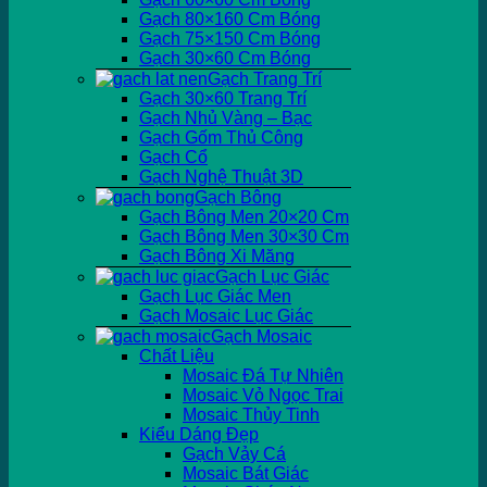
Gạch 80×160 Cm Bóng
Gạch 75×150 Cm Bóng
Gạch 30×60 Cm Bóng
Gạch Trang Trí
Gạch 30×60 Trang Trí
Gạch Nhủ Vàng – Bạc
Gạch Gốm Thủ Công
Gạch Cổ
Gạch Nghệ Thuật 3D
Gạch Bông
Gạch Bông Men 20×20 Cm
Gạch Bông Men 30×30 Cm
Gạch Bông Xi Măng
Gạch Lục Giác
Gạch Lục Giác Men
Gạch Mosaic Lục Giác
Gạch Mosaic
Chất Liệu
Mosaic Đá Tự Nhiên
Mosaic Vỏ Ngọc Trai
Mosaic Thủy Tinh
Kiểu Dáng Đẹp
Gạch Vảy Cá
Mosaic Bát Giác