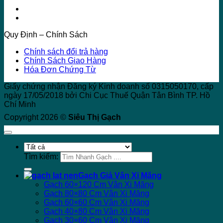
Quy Định – Chính Sách
Chính sách đổi trả hàng
Chính Sách Giao Hàng
Hóa Đơn Chứng Từ
Giấy chứng nhận Đăng ký Kinh doanh số 0315050170, cấp
ngày 17/05/2018 bởi Chi Cục Thuế Quận Tân Bình TP. Hồ
Chí Minh
Copyright 2026 ©
Siêu Thị Gạch
Tìm kiếm:
Gạch Giả Vân Xi Măng
Gạch 60×120 Cm Vân Xi Măng
Gạch 80×80 Cm Vân Xi Măng
Gạch 60×60 Cm Vân Xi Măng
Gạch 40×80 Cm Vân Xi Măng
Gạch 30×60 Cm Vân Xi Măng