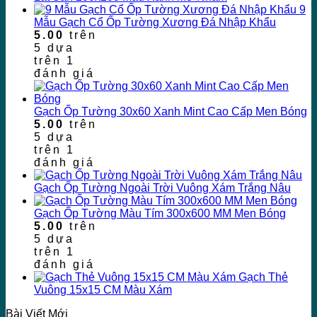
9
Mẫu Gạch Cổ Ốp Tường Xương Đá Nhập Khẩu
5.00
trên
5 dựa
trên
1
đánh giá
Gạch Ốp Tường 30x60 Xanh Mint Cao Cấp Men Bóng
5.00
trên
5 dựa
trên
1
đánh giá
Gạch Ốp Tường Ngoài Trời Vuông Xám Trắng Nâu
Gạch Ốp Tường Màu Tím 300x600 MM Men Bóng
5.00
trên
5 dựa
trên
1
đánh giá
Gạch Thẻ
Vuông 15x15 CM Màu Xám
Bài Viết Mới