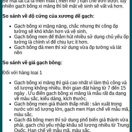
Bề mặt tất cả là men matt ( men mờ ) hạn chế trơn trượt. tuy
nhiên gạch bông xi măng thì bề mặt vệ sinh sẽ vất vả hơn.
So sánh về độ cứng của xương đế gạch:
Gạch bông xi mặng nặng, chắc nhưng thi công ốp
tường sẽ khó khăn hơn và vệ sinh,
Gạch bông men đế thắm hút nhiều sử dụng chủ yếu ốp
tường là chính vì đế chịu lực ít hơn.
Gạch bông đá men thì xử dụng vừa ốp tường và lát
nền
So sánh về giá gạch bông:
Đối với hàng loại 1
Gạch bông xi măng thì giá cao nhất vì làm thủ công và
số lượng không nhiều. thời gian đặt hàng từ 7 đến 15
ngày . Ưu điển gạch bông xi măng là mẫu rất đa dạng
về màu sắc, kiểu dáng, kích thước.
Gạch bông men giá thành thấp nhất : sản xuất trong
nước với số lượng lớn, gạch men Hạn chế về mẫu mã,
màu sắc.
Gạch đá bông men thì sử dụng phổ biến giá thành vừa
phải, gạch chủ yếu nhập khẩu số lượng nhiều từ Trung
Quốc. Hạn chế về mẫu mã, màu sắc.