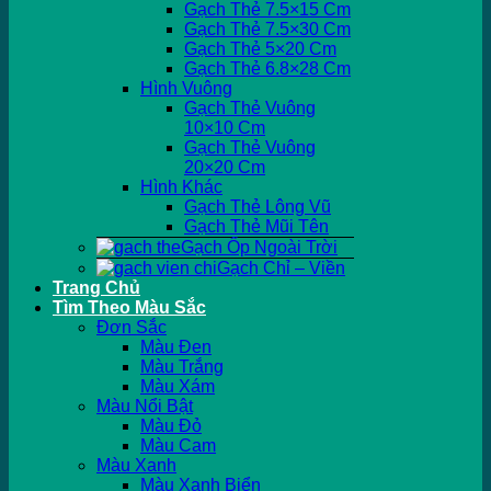
Gạch Thẻ 7.5×15 Cm
Gạch Thẻ 7.5×30 Cm
Gạch Thẻ 5×20 Cm
Gạch Thẻ 6.8×28 Cm
Hình Vuông
Gạch Thẻ Vuông
10×10 Cm
Gạch Thẻ Vuông
20×20 Cm
Hình Khác
Gạch Thẻ Lông Vũ
Gạch Thẻ Mũi Tên
Gạch Ốp Ngoài Trời
Gạch Chỉ – Viền
Trang Chủ
Tìm Theo Màu Sắc
Đơn Sắc
Màu Đen
Màu Trắng
Màu Xám
Màu Nổi Bật
Màu Đỏ
Màu Cam
Màu Xanh
Màu Xanh Biển