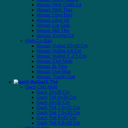
Mosaic Hình Chiếc Lá
Mosaic Hình Thoi
Mosaic Lồng Đèn
Mosaic Lông Vũ
Mosaic Lục Giác
Mosaic Mũi Tên
Mosaic Xương Cá
Hình Cơ Bản
Mosaic Vuông 10×10 Cm
Mosaic Vuông 4.8 Cm
Mosaic Vuông 2 -2.5 Cm
Mosaic Chữ Nhật
Mosaic Bi Tròn
Mosaic Que Đũa
Mosaic Thanh Que
Gạch Thẻ
Gạch Chữ Nhật
Gạch 10×20 Cm
Gạch Thẻ 6×20 Cm
Gạch 10×30 Cm
Gạch Thẻ 7.5×15 Cm
Gạch Thẻ 7.5×30 Cm
Gạch Thẻ 5×20 Cm
Gạch Thẻ 6.8×28 Cm