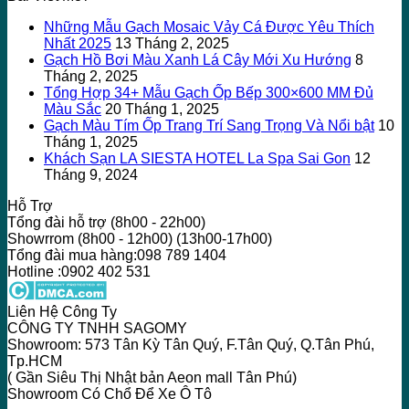
Những Mẫu Gạch Mosaic Vảy Cá Được Yêu Thích
Nhất 2025
13 Tháng 2, 2025
Gạch Hồ Bơi Màu Xanh Lá Cây Mới Xu Hướng
8
Tháng 2, 2025
Tổng Hợp 34+ Mẫu Gạch Ốp Bếp 300×600 MM Đủ
Màu Sắc
20 Tháng 1, 2025
Gạch Màu Tím Ốp Trang Trí Sang Trọng Và Nổi bật
10
Tháng 1, 2025
Khách Sạn LA SIESTA HOTEL La Spa Sai Gon
12
Tháng 9, 2024
Hỗ Trợ
Tổng đài hỗ trợ (8h00 - 22h00)
Showrrom (8h00 - 12h00) (13h00-17h00)
Tổng đài mua hàng:098 789 1404
Hotline :0902 402 531
Liên Hệ Công Ty
CÔNG TY TNHH SAGOMY
Showroom: 573 Tân Kỳ Tân Quý, F.Tân Quý, Q.Tân Phú,
Tp.HCM
( Gần Siêu Thị Nhật bản Aeon mall Tân Phú)
Showroom Có Chổ Để Xe Ô Tô