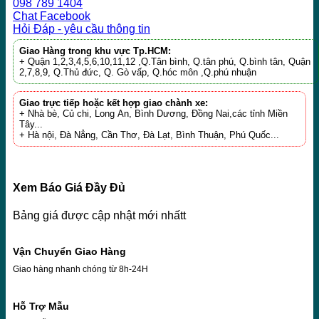
098 789 1404
Chat Facebook
Hỏi Đáp - yêu cầu thông tin
Giao Hàng trong khu vực Tp.HCM:
+ Quận 1,2,3,4,5,6,10,11,12 ,Q.Tân bình, Q.tân phú, Q.bình tân, Quận
2,7,8,9, Q.Thủ đức, Q. Gò vấp, Q.hóc môn ,Q.phú nhuận
Giao trực tiếp hoặc kết hợp giao chành xe:
+ Nhà bè, Củ chi, Long An, Bình Dương, Đồng Nai,các tỉnh Miền
Tây...
+ Hà nội, Đà Nẳng, Cần Thơ, Đà Lạt, Bình Thuận, Phú Quốc...
Xem Báo Giá Đầy Đủ
Bảng giá được cập nhật mới nhấtt
Vận Chuyển Giao Hàng
Giao hàng nhanh chóng từ 8h-24H
Hỗ Trợ Mẫu